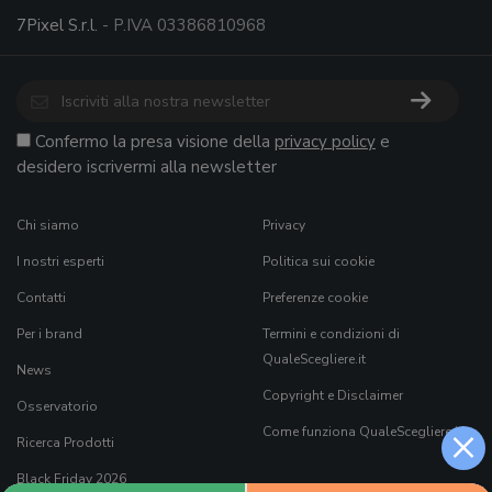
7Pixel S.r.l.
- P.IVA 03386810968
Confermo la presa visione della
privacy policy
e
desidero iscrivermi alla newsletter
Chi siamo
Privacy
I nostri esperti
Politica sui cookie
Contatti
Preferenze cookie
Per i brand
Termini e condizioni di
QualeScegliere.it
News
Copyright e Disclaimer
Osservatorio
×
Come funziona QualeScegliere.it
Ricerca Prodotti
Black Friday 2026