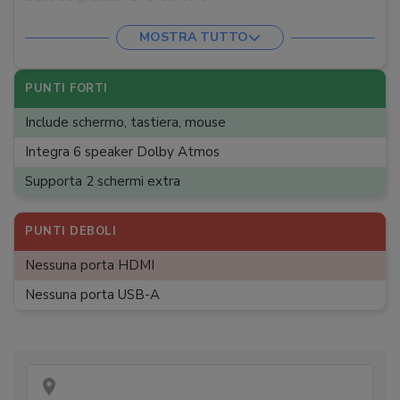
RAM
:
16 GB
MOSTRA TUTTO
Memoria SSD
:
256 GB
Connettività wireless
:
Bluetooth 5.3, Wi-Fi 6
PUNTI FORTI
Porte audio/video
:
Jack 3, 5 mm, Thunderbolt 4
Include schermo, tastiera, mouse
Porta Ethernet
:
Gigabit
Integra 6 speaker Dolby Atmos
Porte USB
:
2xUSB4 (40 Gbps)
Supporta 2 schermi extra
Componenti extra
:
Display Retina, Mouse cablato,
Tastiera cablata
PUNTI DEBOLI
Dimensioni
:
54,7 x 14,7 x 46,1 cm
Nessuna porta HDMI
Peso
:
4,44 kg
Nessuna porta USB-A