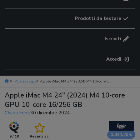
Prodotti da testare
Iscriviti
Accedi
PC desktop
Apple iMac M4 24″ (2024) M4 10‑core GPU 10-core 16/256 GB
Apple iMac M4 24″ (2024) M4 10‑core
GPU 10-core 16/256 GB
Chiara Fonzi
30 dicembre 2024
1.844,20 €
9 / 10
Recensisci