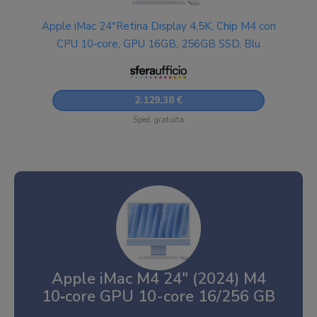
Apple iMac 24"Retina Display 4,5K, Chip M4 con
CPU 10‑core, GPU 16GB, 256GB SSD, Blu
2.129,38 €
Sped. gratuita
Apple iMac M4 24″ (2024) M4
10‑core GPU 10-core 16/256 GB