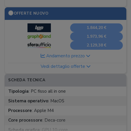
OFFERTE NUOVO
1.844,20 €
1.973,96 €
2.129,38 €
Andamento prezzo
Vedi dettaglio offerte
SCHEDA TECNICA
Tipologia
:
PC fisso all in one
Sistema operativo
:
MacOS
Processore
:
Apple M4
Core processore
:
Deca-core
Scheda grafica
:
GPU 10-core