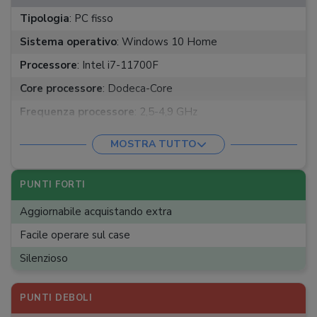
Tipologia
:
PC fisso
Sistema operativo
:
Windows 10 Home
Processore
:
Intel i7-11700F
Core processore
:
Dodeca-Core
Frequenza processore
:
2,5-4,9 GHz
Scheda grafica
:
NVIDIA GeForce RTX 3070 (8.192 MB)
MOSTRA TUTTO
RAM
:
DDR4 - 16 GB
Memoria SSD
:
1.000 GB
PUNTI FORTI
Connettività wireless
:
Bluetooth 5.0, Wi-Fi 6
Aggiornabile acquistando extra
Porte audio/video
:
DisplayPort, HDMI, Jack 3, 5 mm
Facile operare sul case
Porta Ethernet
:
Fast
Silenzioso
Porte USB
:
1xC 3.2 Gen2, 1xA 3.2 Gen2, 2xA 3.2 Gen1,
2xA 2.0
PUNTI DEBOLI
Componenti extra
:
No