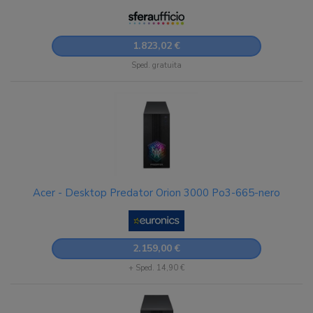
Wi-Fi 6, 7, 1GbE, Bluetooth WLAN:
802.11a/b/g/n/ac/ax/be, 5.4 Win 11 Home Monitor:
keiner (DG.E4TEG.007) [DG.E4TEG.007]
1.823,02 €
Sped. gratuita
Acer - Desktop Predator Orion 3000 Po3-665-nero
2.159,00 €
+ Sped. 14,90 €