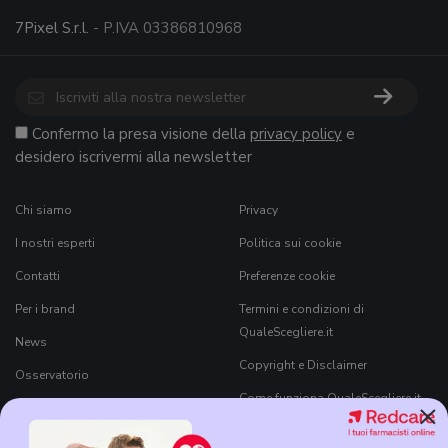
7Pixel S.r.l.
- P.IVA 03386810968
Confermo la presa visione della
privacy policy
e
desidero iscrivermi alla newsletter
Chi siamo
Privacy
I nostri esperti
Politica sui cookie
Contatti
Preferenze cookie
Per i brand
Termini e condizioni di
QualeScegliere.it
News
Copyright e Disclaimer
Osservatorio
Come funziona QualeScegliere.it
×
Ricerca Prodotti
Black Friday 2026