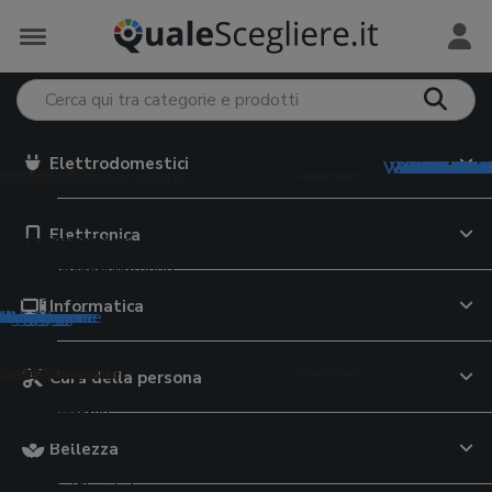
Elettrodomestici
Vedi tutto in
Vedi tutto i
Vedi tutto 
Vedi tutto 
Vedi tutto i
Vedi tutto 
Vedi tutto i
Vedi tutt
Vedi tutt
Vedi tutt
Vedi tut
Vedi tut
Vedi tut
Vedi tu
Vedi tu
Vedi tu
Vedi tu
Vedi t
trodomestici
e Monopattini
iversità
Preservativi
 e Tablet
meria
 per il viso
mento e Alimentazione
e e Minerali
ervizi online
ri preparazione
e Valigie
 elettriche
i grafiche
5
o
eader
hone
 da lavoro
giatori viso
abiberon
rassitari cani
ratori di vitamina D
i dating
ce da cucina
ty case
Elettronica
uce pulsata
uter
i italiano
i intimi
 auto
ok
ing
te attrezzi
occhi
tte
ette per cani
ratori di magnesio
i cibo a domicilio
oline
upi
i elettrici
i latino
ivi
m
top
atch
hiodi
re viso
on
rine cane
atori di vitamina C
zi streaming on demand
nitori per alimenti
ey
latorie
casso
gonfiabili
bike
i
gaming
 per anziani
i
oller
pappa
ici animali
atori multivitaminici
i incontri
ri
 scuola
Informatica
tegorie
tegorie
ategorie
ategorie
ategorie
categorie
categorie
 categorie
 categorie
e categorie
le categorie
le categorie
le categorie
le categorie
 le categorie
 le categorie
 le categorie
e le categorie
da casa
e di Rete
e cinema
a e Lattoneria
 per il corpo
sa
tori alimentari
e Assicurazioni
azione bevande
Cura della persona
pavimenti
ni
 documenti
da giardino
moto
te WiFi
TV
 laser
 corpo
gini trio
ette per gatti
a-3
urazioni auto
atori d'acqua
atte
ci
riche senza fili
i
ltifunzione
ografiche
r bambini
da moto
outer WiFi
TV OLED
li fonoassorbenti
schiuma
 primi passi
ser cibo gatti
ti lattici
 di credito
e filtranti
sci
Bellezza
a
ere
ici
ni elettrici bambini
o moto
ne
digitale terrestre
ici
ranti
pi neonato
elle per gatti
ratori di moringa
e cellulari
tori birra
li
barba
atrimoniali
ant
io
i
rimoto
ri WiFi
Blu-ray
iatrici angolari
ti unghie
lini auto
re per gatti
ratori di collagene
e luce
ori di acqua
e antinfortunistiche