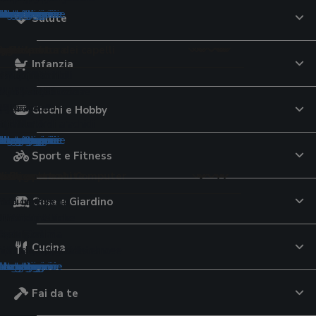
tegorie
tegorie
ategorie
ategorie
ategorie
categorie
 categorie
 categorie
e categorie
le categorie
le categorie
le categorie
le categorie
 le categorie
 le categorie
 le categorie
e le categorie
Salute
pelli
tici cottura
r lo sport
to
e
uricolari
aggio
 per la cura dei capelli
imali
orale
ori
Infanzia
ttrici
lavatrice
 da tennis
te USB
ri per iPhone
uratori
per capelli
Montessori
ri
lini elettrici
 al pistacchio
iali componibili
capelli
cina multifunzione
avastoviglie
calcio
 tavolo
a conduzione ossea
eghe
oo
 per criceti
lsori
e di pasta
ali da sole
iugacapelli
d aria
cheria
pallavolo
lla
ri
tagliaerba
argan
oloni pappa
 per uccelli
ori
VO
elli
Giochi e Hobby
ianti
zza elettrici
pavimenti
i 3D
ti
erba
i
monitor
i
rici
 al burro di arachidi
ogi
tegorie
tegorie
ategorie
ategorie
categorie
 categorie
e categorie
le categorie
le categorie
le categorie
le categorie
 le categorie
 le categorie
e le categorie
Sport e Fitness
ione
qua
o
i e Componenti Computer
ideocamere
nsili
p
e Bagnetto
tivi per la salute
de
Casa e Giardino
ori
 da giardino
subacquee
 campeggio
cam
ori universali
eam
ini
atori di pressione
e di latte
d'aria
olari da balcone
ub
station
ere digitali
 dinamometriche
inta
toi
ol
re
 da nuoto
go
i continuità
igitali
ssori
 viso
tori nasali
atori glicemia
Cucina
tori
romassaggio da esterno
elo
audio
e fotografiche istantanee
tori di corrente
ra
pannolini
one massaggianti
i
tegorie
ategorie
ategorie
categorie
 categorie
e categorie
le categorie
le categorie
le categorie
 le categorie
 le categorie
Fai da te