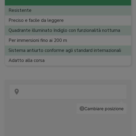
Larghezza cinturino
:
18 mm
Resistente
Tipo di chiusura
:
Ardiglione
Preciso e facile da leggere
Peso
:
55 g
Quadrante illuminato Indiglo con funzionalità notturna
Per immersioni fino ai 200 m
Sistema antiurto conforme agli standard internazionali
Adatto alla corsa