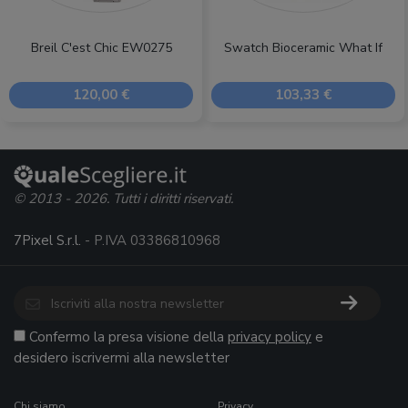
Breil C'est Chic EW0275
Swatch Bioceramic What If
120,00 €
103,33 €
© 2013 - 2026. Tutti i diritti riservati.
7Pixel S.r.l.
- P.IVA 03386810968
Confermo la presa visione della
privacy policy
e
desidero iscrivermi alla newsletter
Chi siamo
Privacy