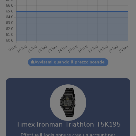
Avvisami quando il prezzo scende!
Timex Ironman Triathlon T5K195
Effettua il
login
oppure
crea un account
per