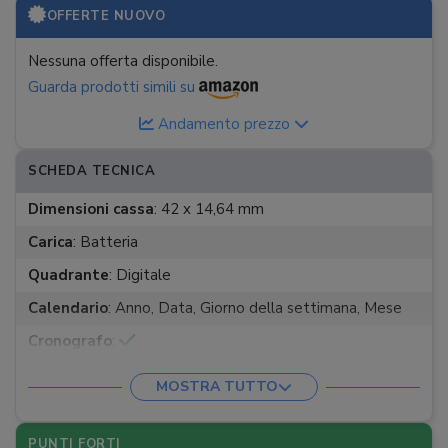
OFFERTE NUOVO
Nessuna offerta disponibile.
Guarda prodotti simili su
Andamento prezzo
SCHEDA TECNICA
Dimensioni cassa
:
42 x 14,64 mm
Carica
:
Batteria
Quadrante
:
Digitale
Calendario
:
Anno, Data, Giorno della settimana, Mese
Cronografo
:
Resistenza alla pressione
:
20 bar
MOSTRA TUTTO
Illuminazione
:
Quadrante illuminato
Materiale cinturino
:
Gomma
PUNTI FORTI