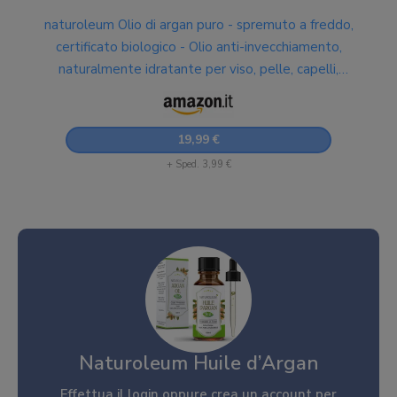
naturoleum Olio di argan puro - spremuto a freddo,
certificato biologico - Olio anti-invecchiamento,
naturalmente idratante per viso, pelle, capelli,
unghie e corpo. (50 ml)
19,99 €
+ Sped. 3,99 €
Naturoleum Huile d’Argan
Effettua il
login
oppure
crea un account
per