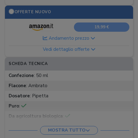
OFFERTE NUOVO
19,99 €
Andamento prezzo
Vedi dettaglio offerte
SCHEDA TECNICA
Confezione
:
50 ml
Flacone
:
Ambrato
Dosatore
:
Pipetta
Puro
:
Da agricoltura biologica
:
Tempo di conservazione
:
12 mesi
MOSTRA TUTTO