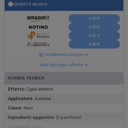
OFFERTE NUOVO
4,00 €
4,00 €
6,35 €
8,40 €
Andamento prezzo
Vedi dettaglio offerte
SCHEDA TECNICA
Effetto
:
Ciglia definite
Applicatore
:
A penna
Colore
:
Nero
Ingredienti aggiuntivi
:
D-panthenol
Contenuto
:
8 ml