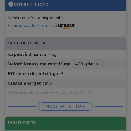
OFFERTE NUOVO
Nessuna offerta disponibile.
Guarda prodotti simili su
SCHEDA TECNICA
Capacità di carico
:
7 kg
Velocità massima centrifuga
:
1400 giri/min
Efficienza di centrifuga
:
B
Classe energetica
:
A
Consumo ciclo lavaggio
:
44 kWh/100 cicli
Consumo idrico per lavaggio
:
44 l
MOSTRA TUTTO
Durata ciclo lavaggio
:
3:27 h
Numero programmi
:
15
PUNTI FORTI