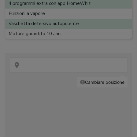
Rumorosità
:
72 dB
4 programmi extra con app HomeWhiz
Classe di efficienza acustica
:
A
Funzioni a vapore
App
:
Vaschetta detersivo autopulente
Dimensioni (A x L x P)
:
84,5 x 60 x 49,6 cm
Motore garantito 10 anni
Peso
:
65 kg