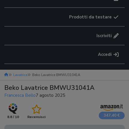
Prodotti da testare
Iscriviti
Accedi
Lavatrice
Beko Lavatrice BMWU31041A
Beko Lavatrice BMWU31041A
Francesca Bello
7 agosto 2025
347,40 €
8.8 / 10
Recensisci