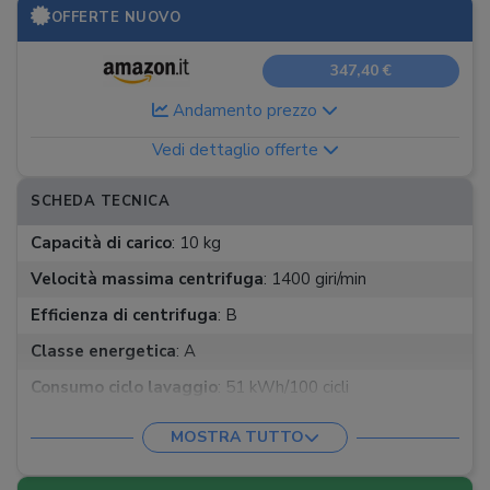
OFFERTE NUOVO
347,40 €
Andamento prezzo
Vedi dettaglio offerte
SCHEDA TECNICA
Capacità di carico
:
10 kg
Velocità massima centrifuga
:
1400 giri/min
Efficienza di centrifuga
:
B
Classe energetica
:
A
Consumo ciclo lavaggio
:
51 kWh/100 cicli
Consumo idrico per lavaggio
:
51 l
MOSTRA TUTTO
Durata ciclo lavaggio
:
3:48 h