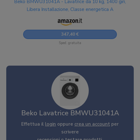
Beko BMWU31041A - Lavatrice da 10 kg, 1400 giri,
Libera Installazione, Classe energetica A
347,40 €
Sped. gratuita
Beko Lavatrice BMWU31041A
Effettua il
login
oppure
crea un account
per
scrivere
recensioni o testare prodotti.