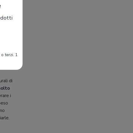
e
dotti
o terzi. 1
rali di
molto
rare i
peso
imo
arle.