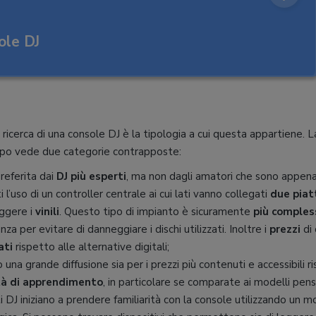
ole DJ
 ricerca di una console DJ è la tipologia a cui questa appartiene. L
campo vede due categorie contrapposte:
referita dai
DJ più esperti
, ma non dagli amatori che sono appena
i l’uso di un controller centrale ai cui lati vanno collegati
due piat
eggere i
vinili
. Questo tipo di impianto è sicuramente
più comples
a per evitare di danneggiare i dischi utilizzati. Inoltre i
prezzi
di
ati
rispetto alle alternative digitali;
 una grande diffusione sia per i prezzi più contenuti e accessibili r
ità di apprendimento
, in particolare se comparate ai modelli pensa
anti DJ iniziano a prendere familiarità con la console utilizzando un 