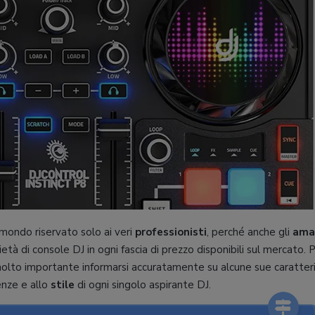
 mondo riservato solo ai veri
professionisti
, perché anche gli
ama
età di console DJ in ogni fascia di prezzo disponibili sul mercato. 
 molto importante informarsi accuratamente su alcune sue caratteri
enze e allo
stile
di ogni singolo aspirante DJ.