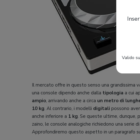
Inser
Valido su
Il mercato offre in questo senso una grandissima var
una console dipendo anche dalla
tipologia
a cui a
ampio
, arrivando anche a circa
un metro di lungh
10 kg
. Al contrario, i modelli
digitali
possono ave
anche inferiore a
1 kg
. Se queste ultime, dunque, 
zaino, le console analogiche richiedono una serie d
Approfondiremo questo aspetto in un paragrafo su