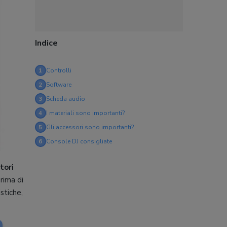
Indice
1
Controlli
2
Software
3
Scheda audio
4
I materiali sono importanti?
5
Gli accessori sono importanti?
6
Console DJ consigliate
tori
Prima di
stiche,