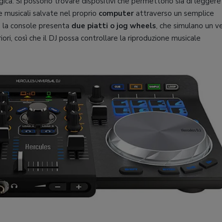
ogica. Si possono trovare dispositivi che permettono sia di legger
ce musicali salvate nel proprio
computer
attraverso un semplice
o la console presenta
due piatti o jog wheels
, che simulano un v
riori, così che il DJ possa controllare la riproduzione musicale