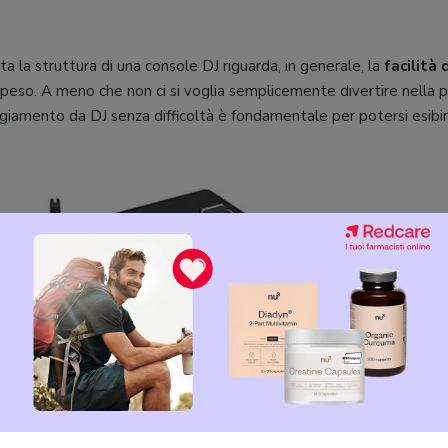
a la struttura di una console DJ riguarda, in generale, la
facilità 
o peso. A meno che non ci si voglia semplicemente divertire nella p
aggiamento da DJ senza difficoltà è fondamentale per potersi esibir