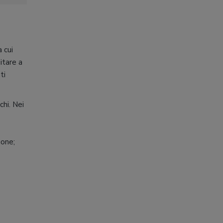
a cui
itare a
ti
chi. Nei
ione;