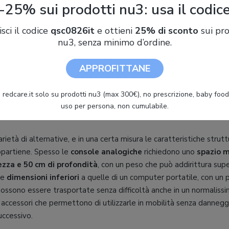
-25% sui prodotti nu3: usa il codic
isci il codice
qsc0826it
e ottieni
25% di sconto
sui pro
nu3, senza minimo d’ordine.
APPROFITTANE
 redcare.it solo su prodotti nu3 (max 300€), no prescrizione, baby food 
uso per persona, non cumulabile.
ietà di alternative, e in una certa misura le caratteristiche struttu
ppartiene. Spesso le
console analogiche
richiedono uno
spazio 
ezza e 50 cm di profondità
, con un peso che può addirittura supe
re
dimensioni inferiori
a quelle di un computer portatile, con un 
possono essere trasportate senza difficoltà anche in un normaliss
i accessori che permettono di utilizzarle in mobilità senza danneggi
ccessivo.