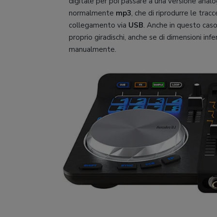
digitale per poi passare a una versione anal
normalmente
mp3
, che di riprodurre le trac
collegamento via
USB
. Anche in questo cas
proprio giradischi, anche se di dimensioni infe
manualmente.