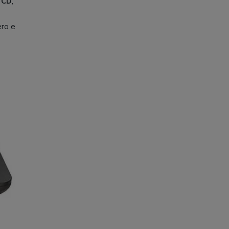
e
CD
,
ero e