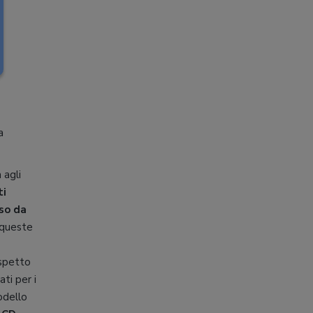
a
 agli
ti
so da
 queste
ispetto
ti per i
modello