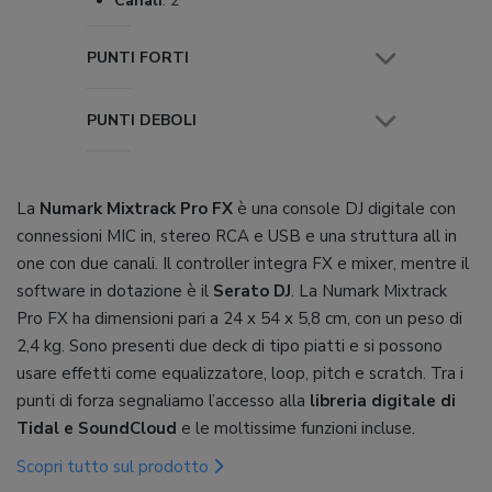
Canali
:
2
PUNTI FORTI
PUNTI DEBOLI
La
Numark Mixtrack Pro FX
è una console DJ digitale con
connessioni MIC in, stereo RCA e USB e una struttura all in
one con due canali. Il controller integra FX e mixer, mentre il
software in dotazione è il
Serato DJ
. La Numark Mixtrack
Pro FX ha dimensioni pari a 24 x 54 x 5,8 cm, con un peso di
2,4 kg. Sono presenti due deck di tipo piatti e si possono
usare effetti come equalizzatore, loop, pitch e scratch. Tra i
punti di forza segnaliamo l’accesso alla
libreria digitale di
Tidal e SoundCloud
e le moltissime funzioni incluse.
Scopri tutto sul prodotto