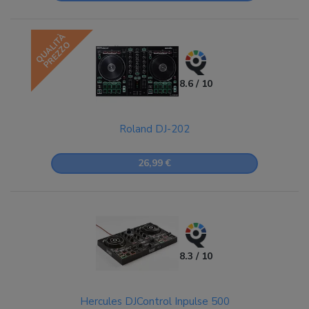
QUALITÀ
PREZZO
8.6 / 10
Roland DJ-202
26,99 €
8.3 / 10
Hercules DJControl Inpulse 500