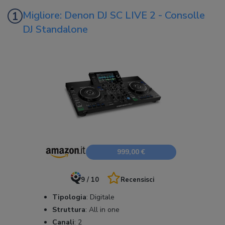
Migliore: Denon DJ SC LIVE 2 - Consolle
DJ Standalone
999,00 €
9 / 10
Recensisci
Tipologia
:
Digitale
Struttura
:
All in one
Canali
:
2