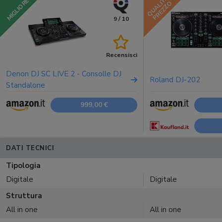
QUALITÀ
MIGLIORE
PREZZO
9 / 10
Recensisci
Denon DJ SC LIVE 2 - Consolle DJ
Roland DJ-202
Standalone
999,00 €
DATI TECNICI
Tipologia
Digitale
Digitale
Struttura
All in one
All in one