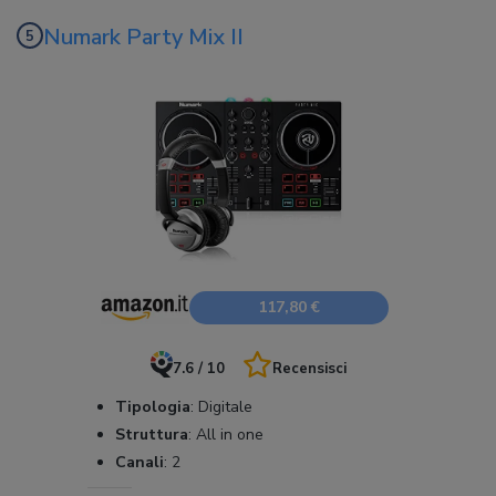
Numark Party Mix II
117,80 €
7.6 / 10
Recensisci
Tipologia
:
Digitale
Struttura
:
All in one
Canali
:
2