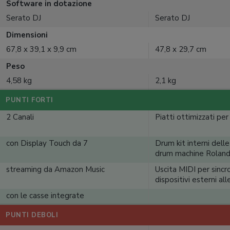
Software in dotazione
Serato DJ
Serato DJ
Dimensioni
67,8 x 39,1 x 9,9 cm
47,8 x 29,7 cm
Peso
4,58 kg
2,1 kg
PUNTI FORTI
2 Canali
Piatti ottimizzati per
con Display Touch da 7
Drum kit interni dell
drum machine Rolan
streaming da Amazon Music
Uscita MIDI per sincro
dispositivi esterni all
con le casse integrate
PUNTI DEBOLI