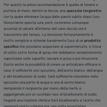
Per questo la prima raccomandazione è quella di tenere a
portata di mano, dentro la doccia, una
spazzola tergivetro
con la quale eliminare l’acqua dalle pareti subito dopo l’uso.
Nonostante questa cura, però, noteremo comunque
accumuli di calcare all’interno del vano doccia con il
trascorrere del tempo. La rimozione fortunatamente è
molto semplice e richiede banalmente l’uso di un
prodotto
specifico
che possiamo acquistare al supermercato: si trova
di solito sotto forma di spray che dobbiamo semplicemente
vaporizzare sulle superfici, lasciare in posa e poi rimuovere.
Esiste anche la possibilità di creare un anticalcare efficace in
casa: è sufficiente uno spruzzino, dell’aceto bianco, dell’acqua
e del bicarbonato di sodio. Sarà sufficiente miscelare nello
spruzzino una parte di acqua e una di aceto bianco,
riempiendo il recipiente per meno della metà, e
aggiungendo poi un cucchiaio raso di bicarbonato di sodio.
Seguirà una reazione chimica tra il bicarbonato e l’aceto che
genererà molto schiuma ma, una volta assestatasi