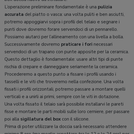
L’operazione preliminare fondamentale è una
pulizia
accurata
del piatto o vasca: una volta puliti e ben asciutti,
potremo appoggiarvi sopra i profili del telaio e segnare i
punti dove dovremo forare servendoci di un pennarello.
Possiamo aiutarci per l’allineamento con una livella a bolla.
Successivamente dovremo
praticare i fori
necessari
servendoci di un trapano con punte apposite per la ceramica.
Questo dettaglio è fondamentale: usare altri tipi di punte
rischia di crepare e danneggiare seriamente la ceramica.
Procederemo a questo punto a fissare i profili usando i
tasselli e le viti che troveremo nella confezione. Una volta
fissati i profili orizzontali, potremo passare a montare quelli
verticali e a unirli ai primi, sempre con le viti in dotazione.
Una volta fissato il telaio sarà possibile installarvi le pareti
fisse e montare le parti mobili sulle loro cerniere, per passare
poi alla
sigillatura del box
con il silicone.
Prima di poter utilizzare la doccia sarà necessario attendere