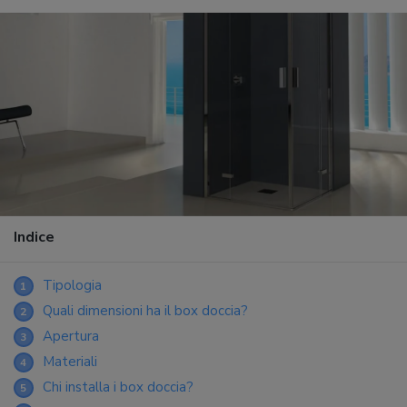
Indice
Tipologia
1
Quali dimensioni ha il box doccia?
2
Apertura
3
Materiali
4
Chi installa i box doccia?
5