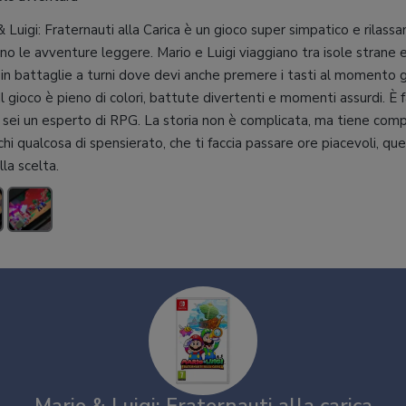
 Luigi: Fraternauti alla Carica è un gioco super simpatico e rilassa
ono le avventure leggere. Mario e Luigi viaggiano tra isole strane
 in battaglie a turni dove devi anche premere i tasti al momento g
Il gioco è pieno di colori, battute divertenti e momenti assurdi. È 
 sei un esperto di RPG. La storia non è complicata, ma tiene compa
chi qualcosa di spensierato, che ti faccia passare ore piacevoli, qu
la scelta.