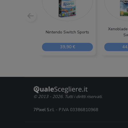
Xenoblade 
Nintendo Switch Sports
Sw
39,90 €
44
© 2013 - 2026. Tutti i diritti riservati.
7Pixel S.r.l.
- P.IVA 03386810968