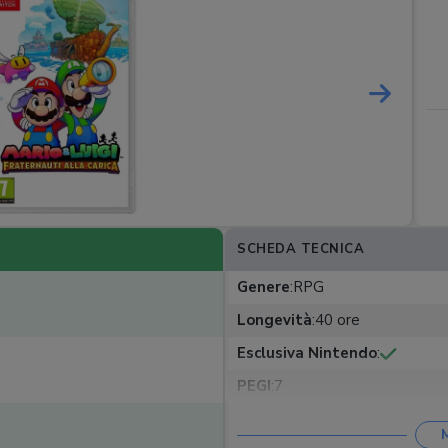
SCHEDA TECNICA
Genere
:
RPG
Longevità
:
40 ore
Esclusiva Nintendo
:
PEGI
:
7
Multiplayer
: