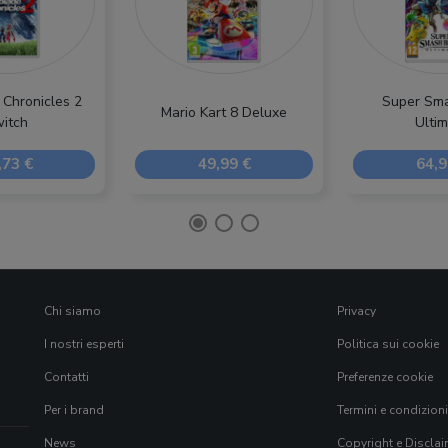
Chronicles 2
Super Sma
Mario Kart 8 Deluxe
itch
Ulti
,73 €
49,99 €
64,9
Chi siamo
Privacy
I nostri esperti
Politica sui cookie
Contatti
Preferenze cookie
Per i brand
Termini e condizioni
News
Copyright e Disclai