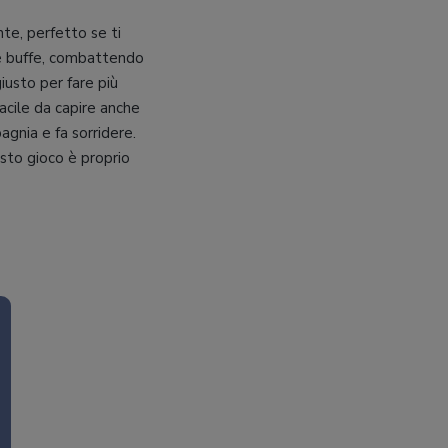
nte, perfetto se ti
 e buffe, combattendo
iusto per fare più
facile da capire anche
gnia e fa sorridere.
esto gioco è proprio