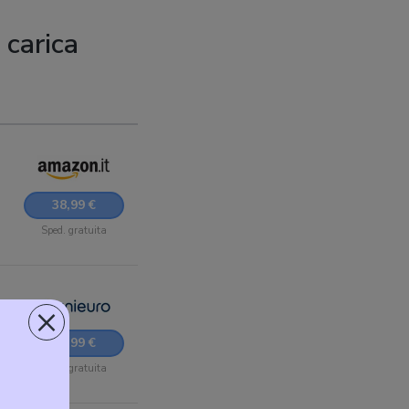
 carica
38,99 €
Sped. gratuita
×
38,99 €
Sped. gratuita