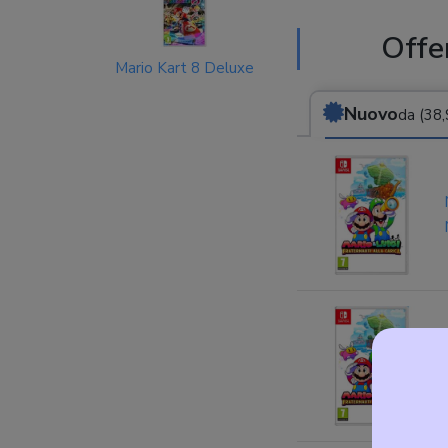
Offer
Mario Kart 8 Deluxe
Nuovo
da (38,