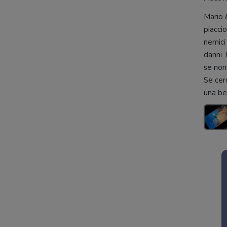
Mario &
piacci
nemici
danni. 
se non
Se cer
una bel