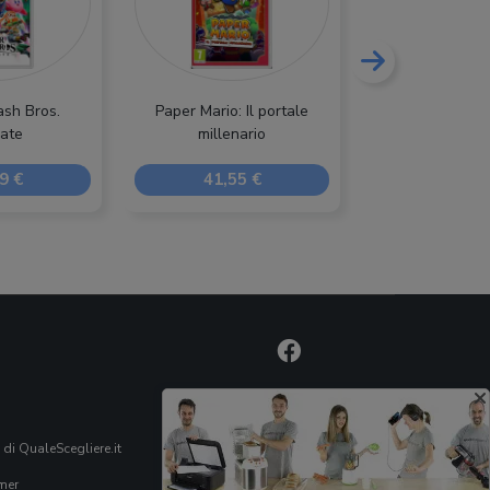
sh Bros.
Paper Mario: Il portale
Pokémon Diaman
mate
millenario
9 €
41,55 €
55,00
 di QualeScegliere.it
mer