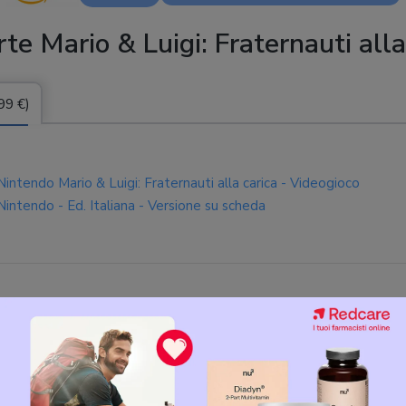
te Mario & Luigi: Fraternauti alla
99 €)
Nintendo Mario & Luigi: Fraternauti alla carica - Videogioco
Nintendo - Ed. Italiana - Versione su scheda
Nintendo Mario & Luigi: Fraternauti alla carica, Switch