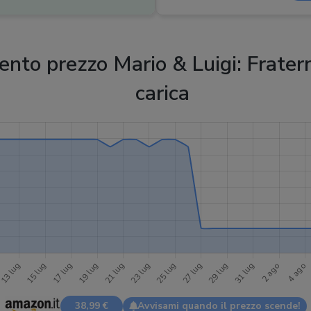
to prezzo Mario & Luigi: Fratern
carica
38,99 €
Avvisami quando il prezzo scende!