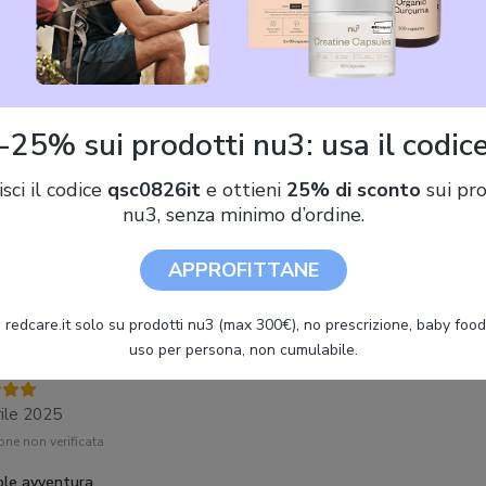
Nintendo Mario & Luigi: Fraternauti alla carica Nintendo Switch
-25% sui prodotti nu3: usa il codic
isci il codice
qsc0826it
e ottieni
25% di sconto
sui pro
 utenti Mario & Luigi: Fraternaut
nu3, senza minimo d’ordine.
APPROFITTANE
edio 5,0
-
Scrivi la tua recensione
 redcare.it solo su prodotti nu3 (max 300€), no prescrizione, baby food 
uso per persona, non cumulabile.
ito99
ile 2025
ne non verificata
ole avventura