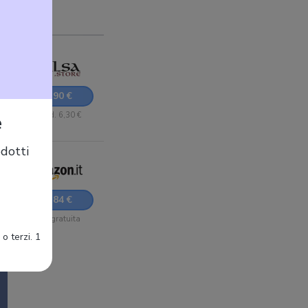
38,90 €
e
+ Sped. 6,30 €
dotti
62,84 €
Sped. gratuita
o terzi. 1