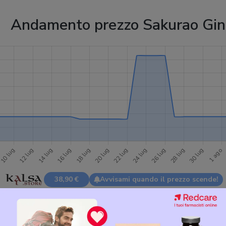
Andamento prezzo Sakurao Gin
38,90 €
Avvisami quando il prezzo scende!
Offerte Sakurao Gin