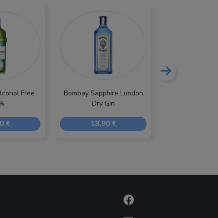
lcohol Free
Bombay Sapphire London
Amuerte 
0%
Dry Gin
0 €
18,90 €
49,90