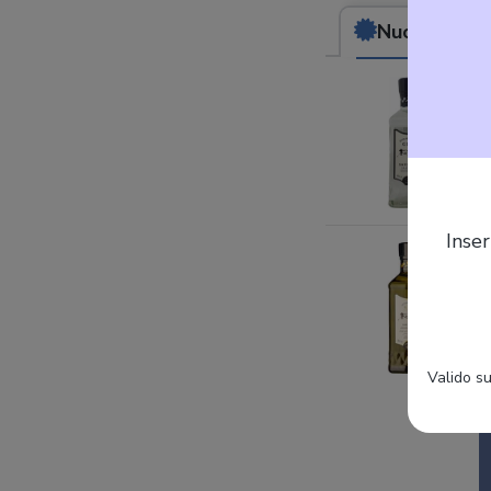
Nuovo
da (38,
Inser
Valido su