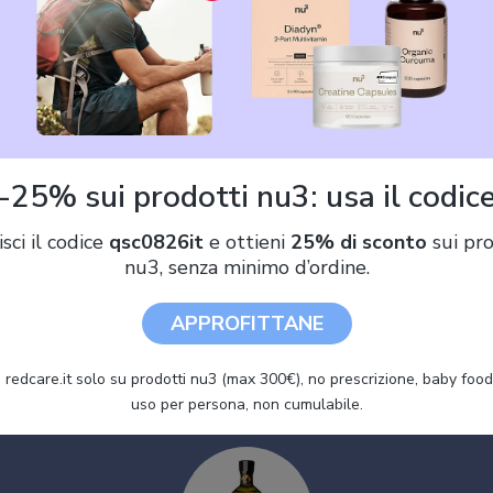
90 €)
Gin Sakurao Classic cl 70 Giappone Japanese
-25% sui prodotti nu3: usa il codic
isci il codice
qsc0826it
e ottieni
25% di sconto
sui pro
nu3, senza minimo d’ordine.
Sakurao Distillery Original Gin 700ml gift box
APPROFITTANE
 redcare.it solo su prodotti nu3 (max 300€), no prescrizione, baby food 
uso per persona, non cumulabile.