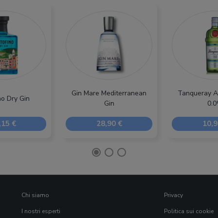
Gin Mare Mediterranean
Tanqueray A
no Dry Gin
Gin
0.
,15 €
28,90 €
10,9
Chi siamo
Privacy
I nostri esperti
Politica sui cookie