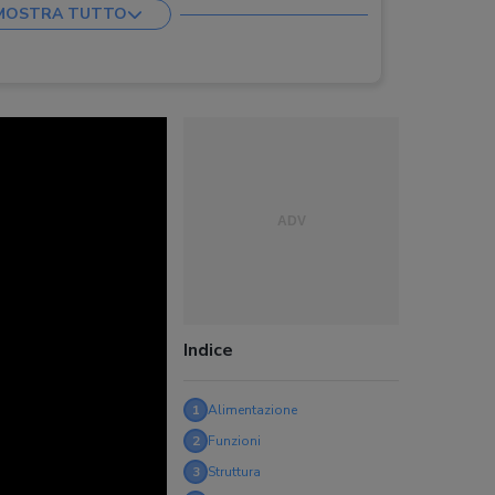
MOSTRA TUTTO
ia, tappo ermetico
tc.)
:
Indice
1
Alimentazione
2
Funzioni
3
Struttura