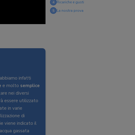
4
Ricariche e gusti
5
La nostra prova
 abbiamo infatti
e
e molto
semplice
are nei diversi
à essere utilizzato
ate in varie
izzazione di
ie viene indicato il
L’acqua gassata