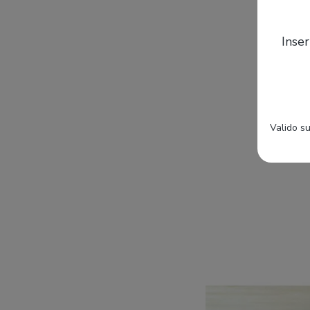
Inser
Valido su