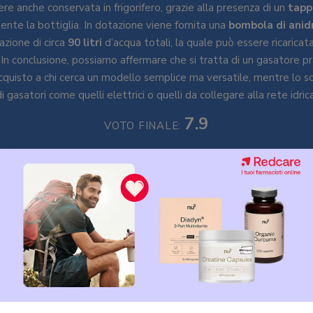
re anche conservata in frigorifero, grazie alla presenza di un
tapp
nte la bottiglia. In dotazione viene fornita una
bombola
di
anid
zazione di circa
90
litri
d’acqua totali, la quale può essere ricaricat
In conclusione, possiamo affermare che si tratta di un gasatore pr
acquisto a chi cerca un modello semplice ma versatile, mentre lo sc
 di gasatori come quelli elettrici o quelli da collegare alla rete idrica
7.9
VOTO FINALE:
 recensione
tazione
endere in considerazione quando si cerca il gasatore d’acqua più ad
po
di
alimentazione
di cui esso è dotato. Ricordiamo infatti che 
ico che
manuale
.