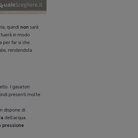
ia, quindi
non
sarà
ettuerà in modo
 per far si che
rale, rendendola
llo. I gasatori
indi presenti molte
n dispone di
ra
dell’acqua.
la
pressione