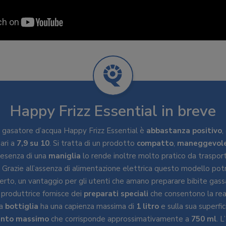
Happy Frizz Essential in breve
ul gasatore d’acqua Happy Frizz Essential è
abbastanza
positivo
,
ari a
7,9 su 10
. Si tratta di un prodotto
compatto
,
maneggevol
resenza di una
maniglia
lo rende inoltre molto pratico da trasport
. Grazie all’assenza di alimentazione elettrica questo modello potr
aperto, un vantaggio per gli utenti che amano preparare bibite gass
a produttrice fornisce dei
preparati
speciali
che consentono la real
La
bottiglia
ha una capienza massima di
1 litro
e sulla sua superfic
ento
massimo
che corrisponde approssimativamente a
750
ml
. 