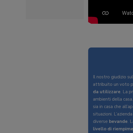
Il nostro giudizio s
attribuito un voto p
da
utilizzare
. La p
ambienti della casa
sia in casa che all’
situazioni. L’aziend
diverse
bevande
. 
livello
di
riempim