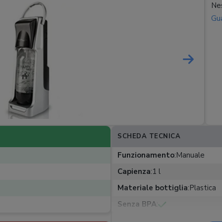
Nes
Gua
SCHEDA TECNICA
Funzionamento
:
Manuale
Capienza
:
1 l
Materiale bottiglia
:
Plastica
Senza BPA
:
Regolazione gasatura
:
Manua