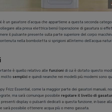
al è un gasatore d’acqua che appartiene a questa seconda categor
ollegare alla presa elettrica bensì l’operazione di gasatura si eff
ere il pulsante presente sulla parte superiore del corpo macchina
ontenuta nella bomboletta si sprigioni all’interno dell’acqua natu
i
rtante è quello relativo alle
funzioni
di cui è dotato questo mode
i molto
semplici
e quindi neanche nei modelli più moderni sono qu
py Frizz Essential, come la maggior parte dei gasatori manuali, no
ntegrate, ma sarà comunque possibile
regolare
il
livello
di
gasatu
resenti display o pulsanti dedicati a questa funzione, in base al
te sarà possibile ottenere acqua più o meno gassata.