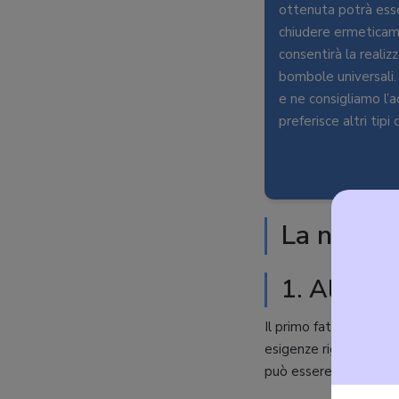
ottenuta potrà esse
chiudere ermeticame
consentirà la realiz
bombole universali. 
e ne consigliamo l’
preferisce altri tipi
La nostra
1. Alimen
Il primo fattore da pr
esigenze riguarda il
ti
può essere sia elettr