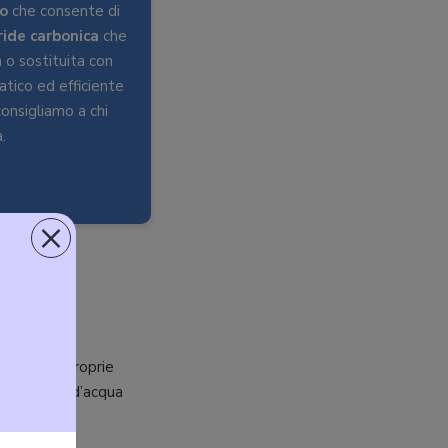
o
che consente di
ride
carbonica
che
a o sostituita con
atico ed efficiente
onsigliamo a chi
.
×
atto alle proprie
il gasatore d’acqua