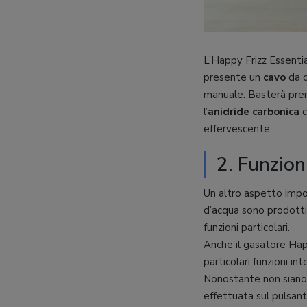
L’Happy Frizz Essenti
presente un
cavo
da c
manuale. Basterà prem
l’
anidride carbonica
c
effervescente.
2. Funzion
Un altro aspetto impo
d’acqua sono prodott
funzioni particolari.
Anche il gasatore Hap
particolari funzioni i
Nonostante non siano p
effettuata sul pulsan