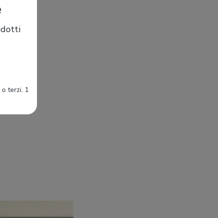
e
dotti
o terzi. 1