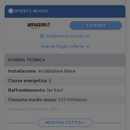
OFFERTE NUOVO
1.470,00 €
Andamento prezzo
Vedi dettaglio offerte
SCHEDA TECNICA
Installazione
:
Installazione libera
Classe energetica
:
E
Raffreddamento
:
No frost
Consumo medio annuo
:
333 kWh/anno
Volume frigorifero
:
400 l
Volume congelatore
:
205 l
MOSTRA TUTTO
Classe climatica
:
ST, T