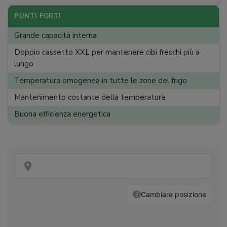
Ripiani frigorifero
:
3
PUNTI FORTI
Cassetto carne/pesce
:
Grande capacità interna
Ripiani congelatore
:
6
Doppio cassetto XXL per mantenere cibi freschi più a
lungo
Rumorosità
:
38 dB
Temperatura omogenea in tutte le zone del frigo
Dimensioni (A x L x P)
:
183 x 91 x 73,1 cm
Mantenimento costante della temperatura
Buona efficienza energetica