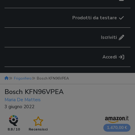
Prodotti da testare
Iscriviti
Accedi
Frigorifero
Bosch KFN96VPEA
Bosch KFN96VPEA
Maria De Matteis
3 giugno 2022
1.470,00 €
8.8 / 10
Recensisci