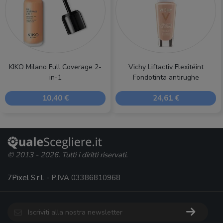
KIKO Milano Full Coverage 2-
Vichy Liftactiv Flexitéint
in-1
Fondotinta antirughe
10,40 €
24,61 €
© 2013 - 2026. Tutti i diritti riservati.
7Pixel S.r.l.
- P.IVA 03386810968