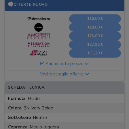
OFFERTE NUOVO
110,00 €
118,08 €
123,00 €
127,92 €
131,20 €
Andamento prezzo
Vedi dettaglio offerte
SCHEDA TECNICA
Formula
:
Fluido
Colore
:
2N Ivory Beige
Sottotono
:
Neutro
Coprenza
:
Medio-leggera