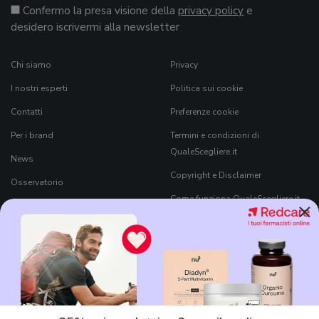
Confermo la presa visione della
privacy policy
e
desidero iscrivermi alla newsletter
Chi siamo
Privacy
I nostri esperti
Politica sui cookie
Contatti
Preferenze cookie
Per i brand
Termini e condizioni di
QualeScegliere.it
News
Copyright e Disclaimer
Osservatorio
Come funziona QualeScegliere.it
×
Ricerca Prodotti
Black Friday 2026