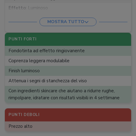
Effetto
:
Luminoso
Tipo di pelle
:
Matura
MOSTRA TUTTO
Contenuto
:
30 ml
PUNTI FORTI
Fondotinta ad effetto ringiovanente
Coprenza leggera modulabile
Finish luminoso
Attenua i segni di stanchezza del viso
Con ingredienti skincare che aiutano a ridurre rughe,
rimpolpare, idratare con risultati visibili in 4 settimane
PUNTI DEBOLI
Prezzo alto