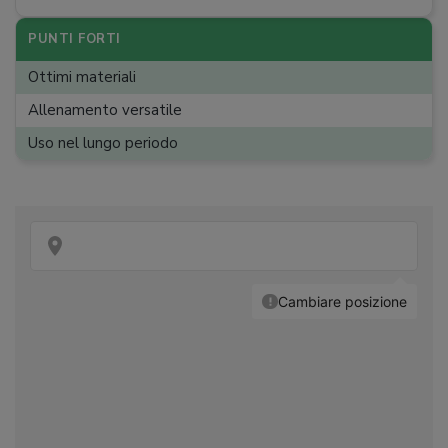
Programmi preimpostati
:
Obiettivi basati su tempo,
PUNTI FORTI
distanza o calorie
Ottimi materiali
Dimensioni
:
117 x 65 x 150 cm
Allenamento versatile
Ruote trasporto
:
Uso nel lungo periodo
Peso
:
29,8 kg