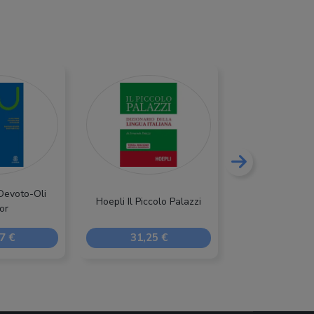
Devoto-Oli
Garzanti Diz
Hoepli Il Piccolo Palazzi
or
d'italiano
7 €
31,25 €
32,30