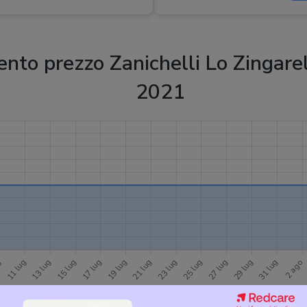
to prezzo Zanichelli Lo Zingarel
2021
34,00 €
Avvisami quando il prezzo scende!