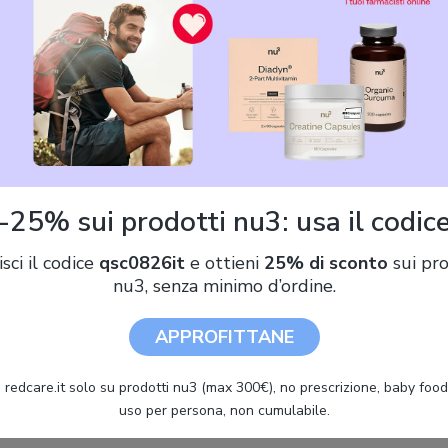
rte Zanichelli Lo Zingarelli mino
00 €)
Zanichelli Lo Zingarelli minore. Vocabolario della lingua italiana.
-25% sui prodotti nu3: usa il codic
Versione plus. Con Contenuto digitale (fornito elettronicamente).
Con Contenuto digitale per download
isci il codice
qsc0826it
e ottieni
25% di sconto
sui pro
nu3, senza minimo d’ordine.
APPROFITTANE
ZANICHELLI Dizionario Minore Italiano Zingarelli 16^ Edizione Plu
ZANICHELLI
 redcare.it solo su prodotti nu3 (max 300€), no prescrizione, baby food 
uso per persona, non cumulabile.