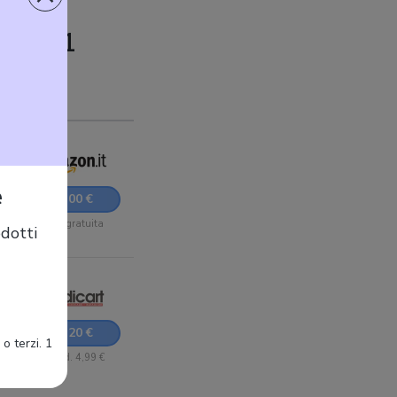
re 2021
e
34,00 €
Sped. gratuita
dotti
s -
34,20 €
o terzi. 1
+ Sped. 4,99 €