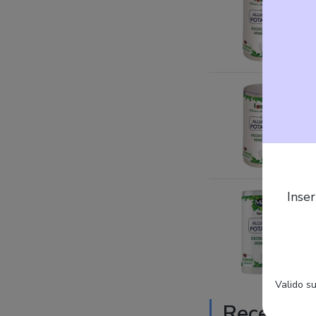
Inser
Valido su
Recension