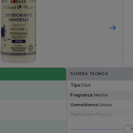
SCHEDA TECNICA
Tipo
:
Stick
Fragranza
:
Neutra
Uomo/donna
:
Unisex
Confezione
:
Plastica
Quantità
:
120 g