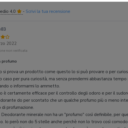
edio 4,0
-
Scrivi la tua recensione
e83
rzo 2022
ne non verificata
 profumo
 si prova un prodotto come questo lo si può provare o per curios
o caso per pura curiosità, ma senza prendermi abbastanza tempo 
ndo o informarmi lo ammetto.
to è certamente efficace per il controllo degli odoro e per il su
dorante do per scontato che un qualche profumo più o meno intenso
 di profumazione.
 Deodorante minerale non ha un "profumo" così definibile, per que
to. Io però non do 5 stelle anche perchè non lo trovo così comodo