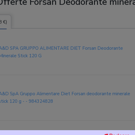
Offerte Forsan Deodorante miner
8 €)
A&D SPA GRUPPO ALIMENTARE DIET Forsan Deodorante
Minerale Stick 120 G
A&D SpA Gruppo Alimentare Diet Forsan deodorante minerale
stick 120 g - - 984324828