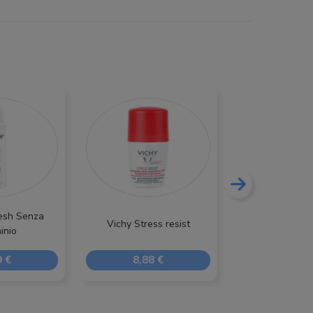
esh Senza
Vichy Stress resist
Bioclin De
inio
9 €
8,88 €
6,89 