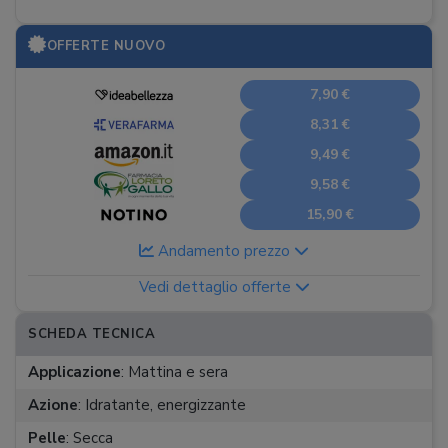
OFFERTE NUOVO
7,90 €
8,31 €
9,49 €
9,58 €
15,90 €
Andamento prezzo
Vedi dettaglio offerte
SCHEDA TECNICA
Applicazione
:
Mattina e sera
Azione
:
Idratante, energizzante
Pelle
:
Secca