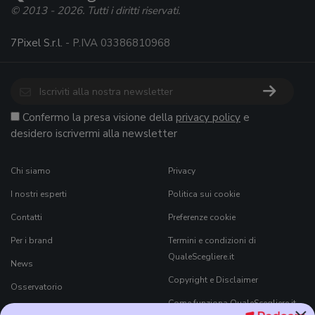
© 2013 - 2026. Tutti i diritti riservati.
7Pixel S.r.l.
- P.IVA 03386810968
Confermo la presa visione della
privacy policy
e
desidero iscrivermi alla newsletter
Chi siamo
Privacy
I nostri esperti
Politica sui cookie
Contatti
Preferenze cookie
Per i brand
Termini e condizioni di
QualeScegliere.it
News
Copyright e Disclaimer
Osservatorio
Come funziona QualeScegliere.it
Ricerca Prodotti