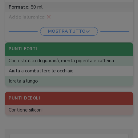
Formato
:
50 ml
Acido ialuronico
:
Filtri solari
:
MOSTRA TUTTO
Vitamine
:
C
Ingredienti bio
:
PUNTI FORTI
Ingredienti critici
:
Con estratto di guaranà, menta piperita e caffeina
Altri ingredienti attivi
:
Estratto di Guaranà
Aiuta a combattere le occhiaie
Idrata a lungo
PUNTI DEBOLI
Contiene siliconi