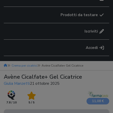
Prodotti da testare
Iscriviti
Accedi
Crema per cicatrici
Avène Cicalfate+ Gel Cicatrice
Avène Cicalfate+ Gel Cicatrice
Giulia Manzetti
21 ottobre 2025
11,08 €
7.8 / 10
5 / 5