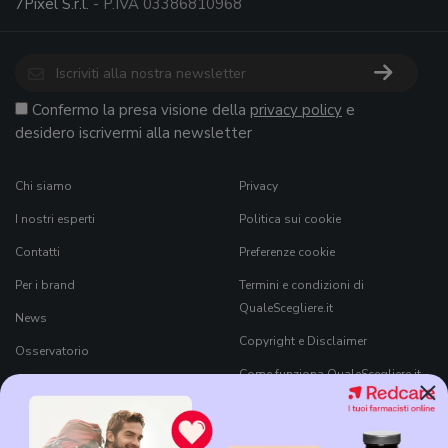
7Pixel S.r.l.
- P.IVA 03386810968
Confermo la presa visione della
privacy policy
e
desidero iscrivermi alla newsletter
Chi siamo
Privacy
I nostri esperti
Politica sui cookie
Contatti
Preferenze cookie
Per i brand
Termini e condizioni di
QualeScegliere.it
News
Copyright e Disclaimer
Osservatorio
Come funziona QualeScegliere.it
×
Ricerca Prodotti
Black Friday 2026