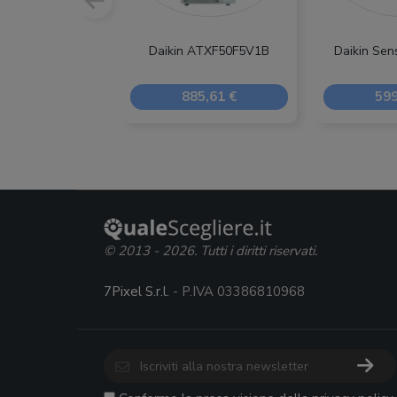
Daikin ATXF50F5V1B
Daikin Sen
885,61 €
599
© 2013 - 2026. Tutti i diritti riservati.
7Pixel S.r.l.
- P.IVA 03386810968