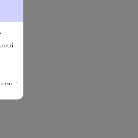
e
dotti
o terzi. 1