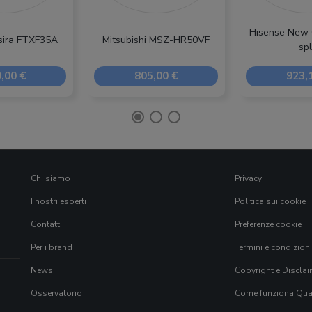
Hisense New C
sira FTXF35A
Mitsubishi MSZ-HR50VF
spl
,00 €
805,00 €
923,
Chi siamo
Privacy
I nostri esperti
Politica sui cookie
Contatti
Preferenze cookie
Per i brand
Termini e condizioni
News
Copyright e Disclai
Osservatorio
Come funziona Qual