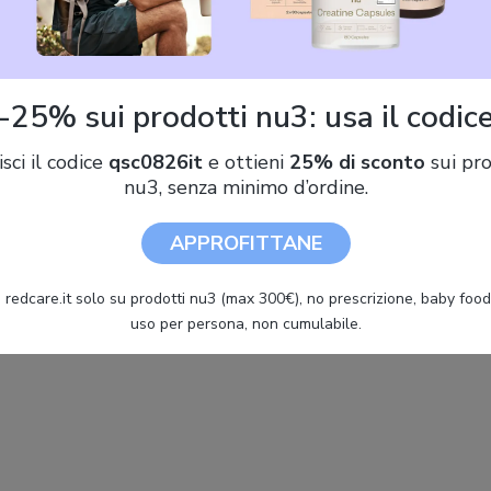
SCOPRI DI PIÙ
-25% sui prodotti nu3: usa il codic
isci il codice
qsc0826it
e ottieni
25% di sconto
sui pro
nu3, senza minimo d’ordine.
APPROFITTANE
 redcare.it solo su prodotti nu3 (max 300€), no prescrizione, baby food 
uso per persona, non cumulabile.