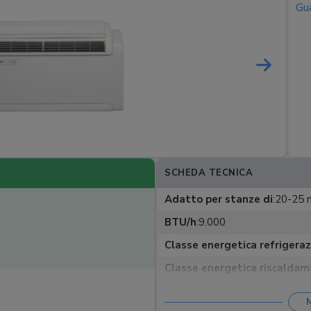
Gua
SCHEDA TECNICA
Adatto per stanze di
:
20-25 
BTU/h
:
9.000
Classe energetica refrigera
Classe energetica riscalda
Controllo remoto
:
Telecoman