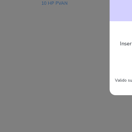
10 HP PVAN
Inser
Valido su