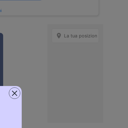
i
rostatico, Filtro antipolvere
2 L x 51,6 x 22,9 cm
×