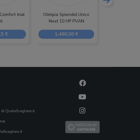
omfort trial
Olimpia Splendid Unico
Daikin Emura 
it
Next 10 HP PVAN
15 €
1.460,00 €
1.253,0
 di QualeScegliere.it
mer
eScegliere.it