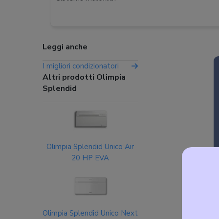
Leggi anche
I migliori condizionatori
Altri prodotti Olimpia
Splendid
Olimpia Splendid Unico Air
20 HP EVA
Olimpia Splendid Unico Next