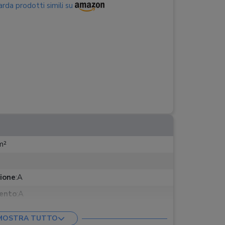
rda prodotti simili su
m²
zione
:
A
mento
:
A
do
MOSTRA TUTTO