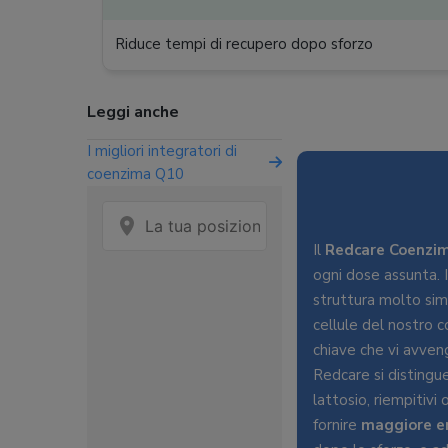
Riduce tempi di recupero dopo sforzo
Leggi anche
I migliori integratori di
coenzima Q10
Il
Redcare Coenzi
ogni dose assunta. 
struttura molto sim
cellule del nostro 
chiave che vi avveng
Redcare si distingue
lattosio, riempitivi
fornire
maggiore e