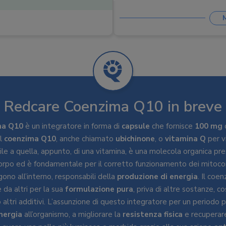
Vitamine
:
Minerali
:
Altri ingredienti
:
Farina di riso
Redcare Coenzima Q10 in breve
ma Q10
è un integratore in forma di
capsule
che fornisce
100 mg
Il
coenzima Q10
, anche chiamato
ubichinone
, o
vitamina Q
per v
ile a quella, appunto, di una vitamina, è una molecola organica pre
corpo ed è fondamentale per il corretto funzionamento dei mitocon
ono all’interno, responsabili della
produzione di energia
. Il coe
 da altri per la sua
formulazione pura
, priva di altre sostanze, c
 o altri additivi. L’assunzione di questo integratore per un periodo 
nergia
all’organismo, a migliorare la
resistenza fisica
e recuperar