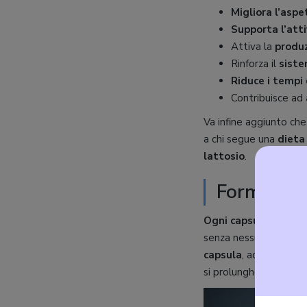
Migliora l’aspe
Supporta l’atti
Attiva la
produz
Rinforza il
siste
Riduce i tempi 
Contribuisce ad
Va infine aggiunto ch
a chi segue una
dieta
lattosio
.
Formulazi
Ogni capsula
dell’in
senza nessuna aggiunta
capsula
, accompagna
si prolungherà la dura