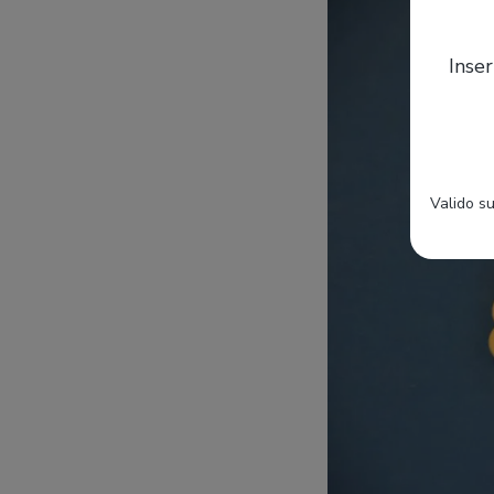
Inser
Valido su