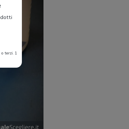
e
dotti
o terzi. 1