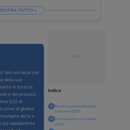
MOSTRA TUTTO
di tale sostanza con
ia della sua
sente in tutte le
Indice
dri e dei processi
nzima Q10 di
1
Perché assumere Redcare
osì come di glutine,
Coenzima Q10?
prolungato aiuta a
2
Formulazione e modalità
e più rapidamente
d'uso