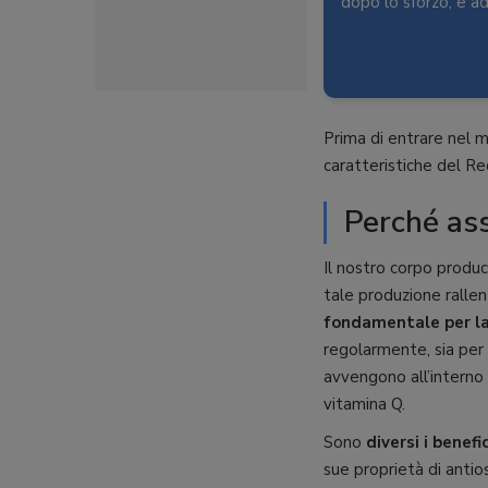
dopo lo sforzo, e a
Prima di entrare nel me
caratteristiche del R
Perché as
Il nostro corpo produc
tale produzione rallen
fondamentale per la
regolarmente, sia per 
avvengono all’interno
vitamina Q.
Sono
diversi i benefic
sue proprietà di antios