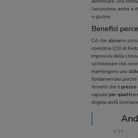
alimentare. Una formu
l’assunzione anche a c
o glutine.
Benefici perce
Ciò che abbiamo potut
coenzima Q10 di Redca
improvvisi della stess
sottolineare che colo
mantengono uno
stil
fondamentale perché q
trovato che il
prezzo 
capsule
per quattro 
singola unità (corrisp
And