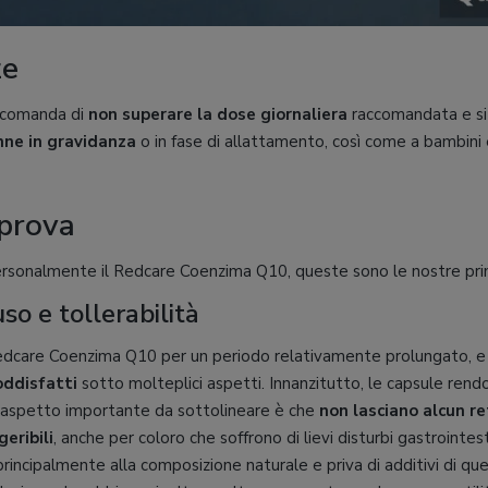
ze
accomanda di
non superare la dose giornaliera
raccomandata e s
ne in gravidanza
o in fase di allattamento, così come a bambini 
 prova
rsonalmente il Redcare Coenzima Q10, queste sono le nostre prim
so e tollerabilità
edcare Coenzima Q10 per un periodo relativamente prolungato, e
ddisfatti
sotto molteplici aspetti. Innanzitutto, le capsule rendo
n aspetto importante da sottolineare è che
non lasciano alcun r
eribili
, anche per coloro che soffrono di lievi disturbi gastrointesti
principalmente alla composizione naturale e priva di additivi di 