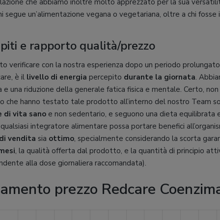
lazione che abbiamo inoltre molto apprezzato per la sua versatili
hi segue un’alimentazione vegana o vegetariana, oltre a chi fosse i
piti e rapporto qualità/prezzo
o verificare con la nostra esperienza dopo un periodo prolungato
re, è il
livello di energia
percepito
durante la giornata
. Abbi
a e una riduzione della generale fatica fisica e mentale. Certo, n
ro che hanno testato tale prodotto all’interno del nostro Team 
e di vita sano
e non sedentario, e seguono una dieta equilibrata e
ualsiasi integratore alimentare possa portare benefici all’organi
di vendita
sia
ottimo
, specialmente considerando la scorta gara
mesi
, la qualità offerta dal prodotto, e la quantità di principio at
ondente alla dose giornaliera raccomandata).
amento prezzo Redcare Coenzim