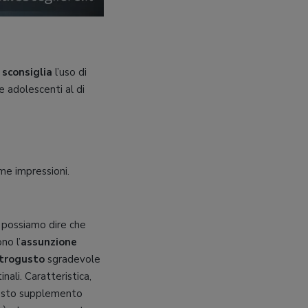
i
sconsiglia
l’uso di
e adolescenti al di
e impressioni.
 possiamo dire che
no l’
assunzione
etrogusto
sgradevole
nali. Caratteristica,
questo supplemento