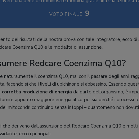
d avere una pelle più luminosa e morbida grazie alla sua azione
ant
9
VOTO FINALE:
rito dei risultati della nostra prova con tale integratore, ecco di s
edcare Coenzima Q10 e le modalità di assunzione.
sumere Redcare Coenzima Q10?
e naturalmente il coenzima Q10, ma, con il passare degli anni, rag
ta, facendo sì che i livelli di ubichinone si abbassino. Essendo que
 corretta produzione di energia
da parte dell’organismo, è impo
fornire appunto maggiore energia al corpo, sia perché i processi 
 dei mitocondri continuino senza intoppi – quantomeno non dovuti
i
che derivano dall’assunzione del Redcare Coenzima Q10 e molti 
sidante; ecco i principali: