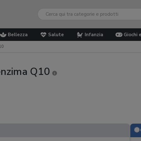
Bellezza
Salute
Infanzia
Giochi 
10
oenzima Q10