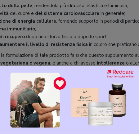
tto della pelle
, rendendola più idratata, elastica e luminosa;
vità
del cuore e
del sistema cardiovascolare
in generale;
ione di energia cellulare
, fornendo supporto in periodi di particol
ma immunitario
;
di recupero
dopo uno sforzo fisico o dopo lo sport;
aumentare il livello di resistenza fisica
in coloro che praticano a
e la formulazione di tale prodotto fa sì che questo supplemento a
 vegetariana o vegana
, e anche a chi avesse
intolleranze
o alle
one e modalità d’uso
tegratore Redcare di cui ci stiamo occupando contiene
100 mg di 
 di additivi o altre sostanze. La dose giornaliera raccomandata, 
ta preferibilmente da
200 ml di acqua
. Come per la maggior parte
ta del trattamento, maggiori saranno i benefici visibili che ne deri