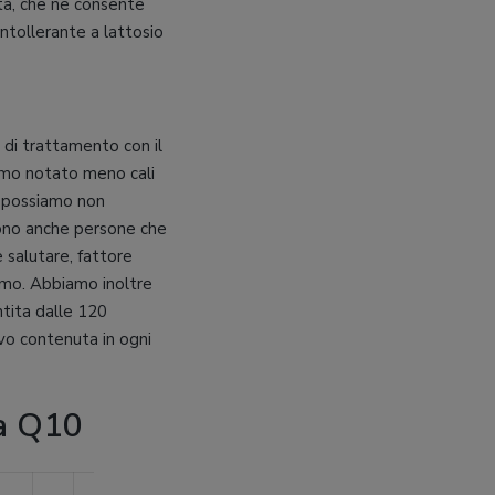
tà, che ne consente
ntollerante a lattosio
 di trattamento con il
amo notato meno cali
on possiamo non
sono anche persone che
 salutare, fattore
smo. Abbiamo inoltre
ntita dalle 120
tivo contenuta in ogni
a Q10