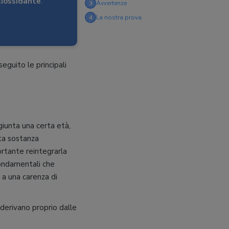
iossidante
.
3
Avvertenze
4
La nostra prova
eguito le principali
giunta una certa età,
sta sostanza
rtante reintegrarla
fondamentali che
 a una carenza di
derivano proprio dalle