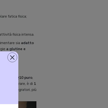
are fatica fisica;
ttività fisica intensa.
limentare sia
adatto
rgie
a glutine e
×
coenzima Q10 puro
,
da non superare, è di
1
 degli integratori, più
veranno.