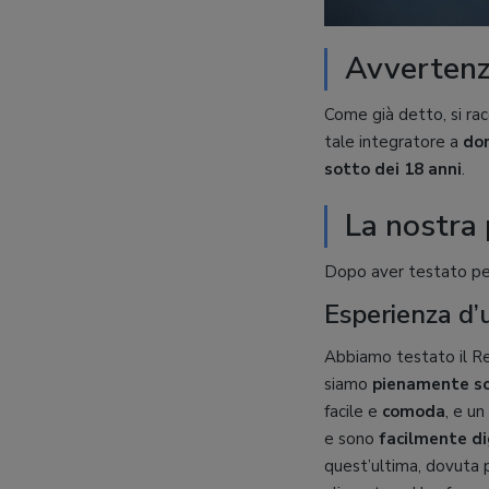
Avverten
Come già detto, si r
tale integratore a
don
sotto dei 18 anni
.
La nostra
Dopo aver testato pe
Esperienza d’u
Abbiamo testato il R
siamo
pienamente so
facile e
comoda
, e u
e sono
facilmente dig
quest’ultima, dovuta 