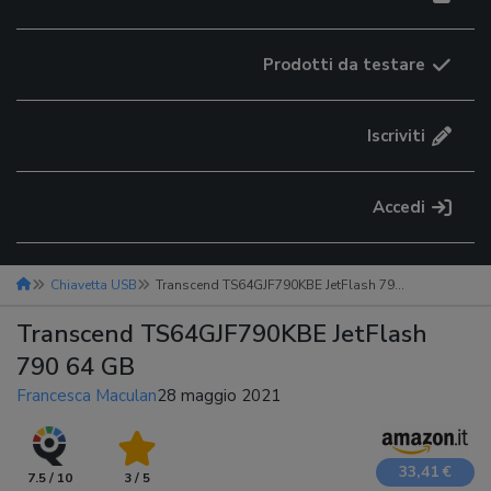
Prodotti da testare
Iscriviti
Accedi
Chiavetta USB
Transcend TS64GJF790KBE JetFlash 790 64 GB
Transcend TS64GJF790KBE JetFlash
790 64 GB
Francesca Maculan
28 maggio 2021
33,41 €
7.5 / 10
3 / 5