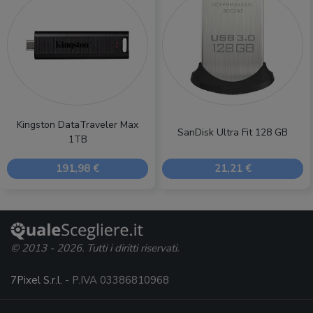
Kingston DataTraveler Max
SanDisk Ultra Fit 128 GB
1TB
191,98 €
21,21 €
© 2013 - 2026. Tutti i diritti riservati.
7Pixel S.r.l.
- P.IVA 03386810968