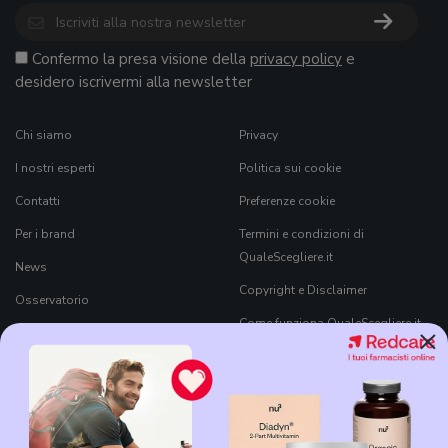
Confermo la presa visione della
privacy policy
e
desidero iscrivermi alla newsletter
Chi siamo
Privacy
I nostri esperti
Politica sui cookie
Contatti
Preferenze cookie
Per i brand
Termini e condizioni di
QualeScegliere.it
News
Copyright e Disclaimer
Osservatorio
Come funziona QualeScegliere.it
×
Ricerca Prodotti
Black Friday 2026