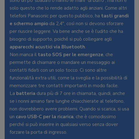
sono un po’ sbadati o hanno le mani “di burro”, ma non è
solo questo che lo rende adatto agli anziani. Come altri
telefoni Panasonic per questo pubblico, ha
tasti grandi
e schermo ampio
da 2,4″, così non si devono sforzare
per riuscire leggere. Va bene anche se è l’udito che ha
bisogno di supporto, poiché si può collegare agli
apparecchi acustici via Bluetooth
.
Non manca il
tasto SOS per le emergenze
, che
permette di chiamare o mandare un messaggio ai
contatti fidati con un solo tocco. Ci sono altre
funzionalità extra utili, come la sveglia e la possibilità di
memorizzare tre contatti importanti in modo facile.
La
batteria
dura più di 7 ore in chiamata, quindi, anche
se i nonni amano fare lunghe chiacchierate al telefono,
non dovrebbero avere problemi. Quando si scarica, si usa
un
cavo USB-C per la ricarica
, che è comodissimo
perché si può inserire in qualsiasi verso senza dover
forzare la porta di ingresso.