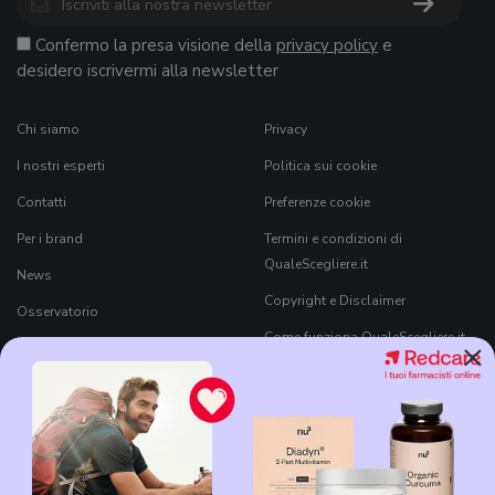
Confermo la presa visione della
privacy policy
e
desidero iscrivermi alla newsletter
Chi siamo
Privacy
I nostri esperti
Politica sui cookie
Contatti
Preferenze cookie
Per i brand
Termini e condizioni di
QualeScegliere.it
News
Copyright e Disclaimer
Osservatorio
Come funziona QualeScegliere.it
×
Ricerca Prodotti
Black Friday 2026