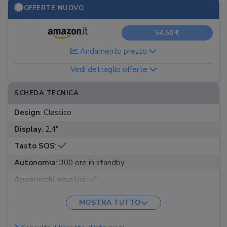
OFFERTE NUOVO
54,50 €
Andamento prezzo
Vedi dettaglio offerte
SCHEDA TECNICA
Design
:
Classico
Display
:
2,4"
Tasto SOS
:
Autonomia
:
300 ore in standby
Apparecchi acustici
:
Tasti grandi
:
MOSTRA TUTTO
Fotocamera (videochiamate)
: