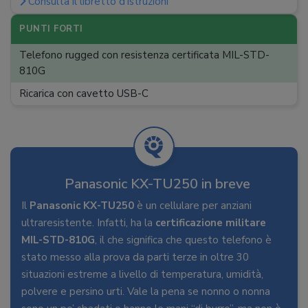
Consulta il libretto d'istruzioni
Whatsapp
:
PUNTI FORTI
Telefono rugged con resistenza certificata MIL-STD-
810G
Ricarica con cavetto USB-C
Panasonic KX-TU250 in breve
Il
Panasonic KX-TU250
è un cellulare per anziani
ultraresistente. Infatti, ha la
certificazione militare
MIL-STD-810G
, il che significa che questo telefono è
stato messo alla prova da parti terze in oltre 30
situazioni estreme a livello di temperatura, umidità,
polvere e persino urti. Vale la pena se nonno o nonna