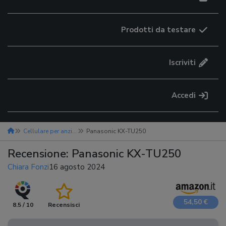
Prodotti da testare
Iscriviti
Accedi
Cellulare per anziani
Panasonic KX-TU250
Recensione: Panasonic KX-TU250
Chiara Fonzi
16 agosto 2024
54,50 €
8.5 / 10
Recensisci