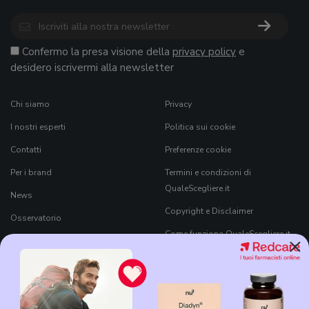
Confermo la presa visione della
privacy policy
e
desidero iscrivermi alla newsletter
Chi siamo
Privacy
I nostri esperti
Politica sui cookie
Contatti
Preferenze cookie
Per i brand
Termini e condizioni di
QualeScegliere.it
News
Copyright e Disclaimer
Osservatorio
Come funziona QualeScegliere.it
×
Ricerca Prodotti
Black Friday 2026