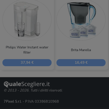
Philips Water Instant water
Brita Marella
filter
37,94 €
16,49 €
© 2013 - 2026. Tutti i diritti riservati.
7Pixel S.r.l.
- P.IVA 03386810968