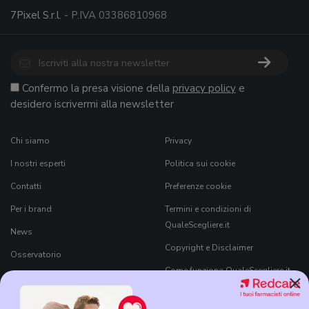
7Pixel S.r.l.
- P.IVA 03386810968
Confermo la presa visione della
privacy policy
e
desidero iscrivermi alla newsletter
Chi siamo
Privacy
I nostri esperti
Politica sui cookie
Contatti
Preferenze cookie
Per i brand
Termini e condizioni di
QualeScegliere.it
News
Copyright e Disclaimer
Osservatorio
Come funziona QualeScegliere.it
×
Ricerca Prodotti
Black Friday 2026