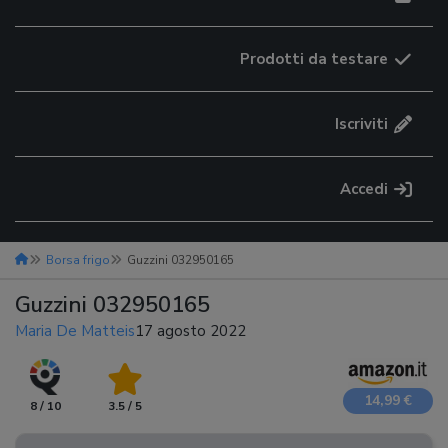
Prodotti da testare
Iscriviti
Accedi
Borsa frigo
Guzzini 032950165
Guzzini 032950165
Maria De Matteis
17 agosto 2022
14,99 €
8 / 10
3.5 / 5