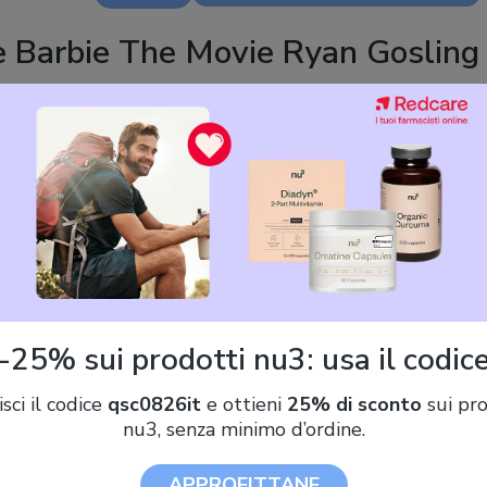
e Barbie The Movie Ryan Gosling
Spiaggia
90 €)
TOYS ONE Mattel JBJ54 Barbie Il Film Ken Surfista Giorno Perfet
-25% sui prodotti nu3: usa il codic
isci il codice
qsc0826it
e ottieni
25% di sconto
sui pro
Barbie Il Film - Ken Giorno Perfetto, bambola con completo da
nu3, senza minimo d’ordine.
spiaggia a righe rosa e verde pastello, tavola da surf e sneaker
bianche incluse, giocattolo per bambini, 3+ anni, JBJ54
APPROFITTANE