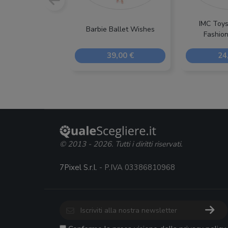
IMC Toys
Barbie Ballet Wishes
Fashion
39,00 €
24
© 2013 - 2026. Tutti i diritti riservati.
7Pixel S.r.l.
- P.IVA 03386810968