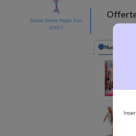
Offert
Barbie Sirena Magici Fiori
JDM72
Nuovo
da (34,
Inser