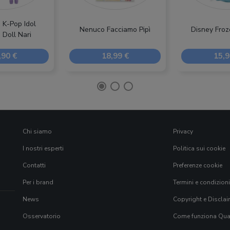
 K-Pop Idol
Nenuco Facciamo Pipì
Disney Fro
 Doll Nari
,90 €
18,99 €
15,9
Chi siamo
Privacy
I nostri esperti
Politica sui cookie
Contatti
Preferenze cookie
Per i brand
Termini e condizioni
News
Copyright e Disclai
Osservatorio
Come funziona Qual