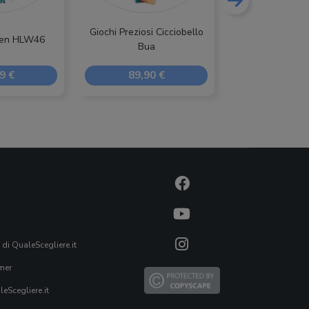
Giochi Preziosi Cicciobello
Clementoni Ali
zen HLW46
Bua
Prima Ba
9 €
89,90 €
24,90
 di QualeScegliere.it
mer
eScegliere.it