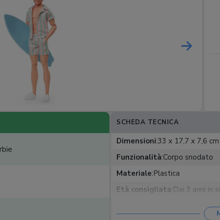
SCHEDA TECNICA
Dimensioni
:
33 x 17,7 x 7,6 cm
rbie
Funzionalità
:
Corpo snodato
Materiale
:
Plastica
Età consigliata
:
Dai 3 anni in s
Accessori
:
Completo da spiaggia