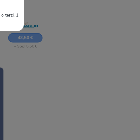
o terzi. 1
43,50 €
+ Sped. 8,50 €