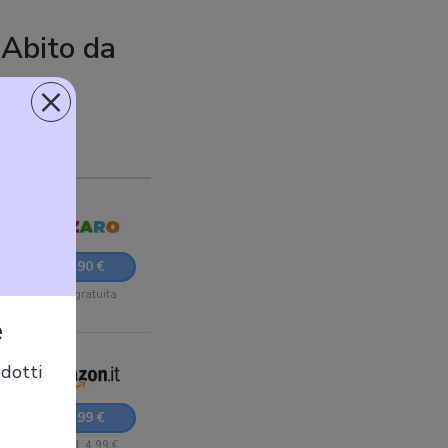
 Abito da
×
to
34,90 €
Sped. gratuita
e
dotti
34,99 €
+ Sped. 4,99 €