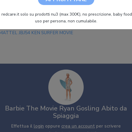
 redcare.it solo su prodotti nu3 (max 300€), no prescrizione, baby food 
uso per persona, non cumulabile.
MATTEL JBJ54 KEN SURFER MOVIE
Barbie The Movie Ryan Gosling Abito da
Spiaggia
Effettua il
login
oppure
crea un account
per scrivere