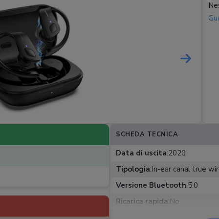
Nes
Gua
SCHEDA TECNICA
Data di uscita
:
2020
Tipologia
:
In-ear canal true wi
Versione Bluetooth
:
5.0
Ricarica rapida
:
No
Extra
:
Certificazione IPX7