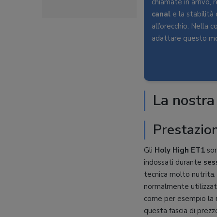
chiamate in arrivo, 
canal
e la stabilità
all’orecchio. Nella 
adattare questo mo
La nostra
Prestazion
Gli
Holy High ET1
son
indossati durante
ses
tecnica molto nutrita. 
normalmente utilizzati
come per esempio la r
questa fascia di prez