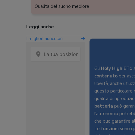
Qualità del suono mediore
Leggi anche
I migliori auricolari
Gli
Holy High ET1
s
contenuto
per asco
libertà, anche utili
questo particolare m
qualità di riproduzi
batteria
può garant
l’autonomia potrebbe
che può garantire alm
Le
funzioni
sono q