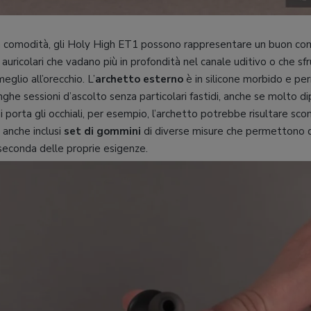
la comodità, gli Holy High ET1 possono rappresentare un buon c
auricolari che vadano più in profondità nel canale uditivo o che sfru
eglio all’orecchio. L’
archetto esterno
è in silicone morbido e per
unghe sessioni d’ascolto senza particolari fastidi, anche se molto
i porta gli occhiali, per esempio, l’archetto potrebbe risultare s
 anche inclusi
set di gommini
di diverse misure che permettono di
a seconda delle proprie esigenze.