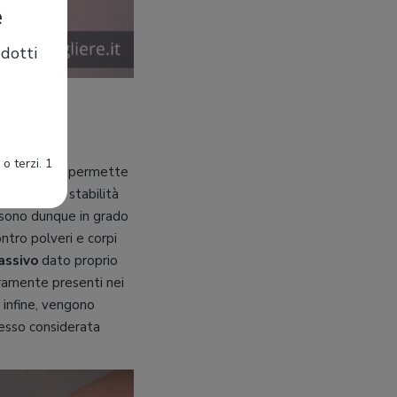
e
dotti
 pensato
o terzi. 1
no, infatti, permette
pare della stabilità
sono dunque in grado
ntro polveri e corpi
assivo
dato proprio
aramente presenti nei
, infine, vengono
pesso considerata