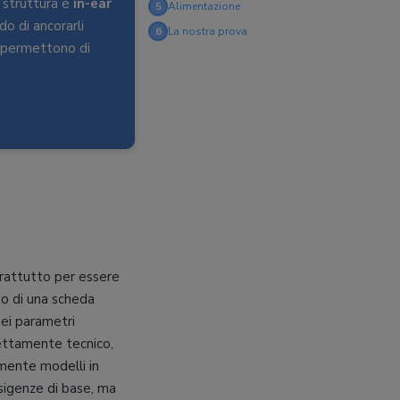
a struttura è
in-ear
5
Alimentazione
do di ancorarli
6
La nostra prova
e permettono di
prattutto per essere
no di una scheda
dei parametri
rettamente tecnico,
lmente modelli in
esigenze di base, ma