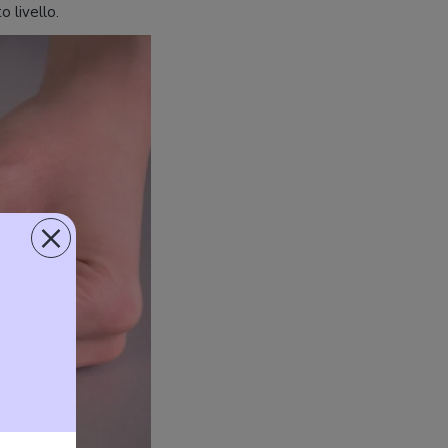
 livello.
×