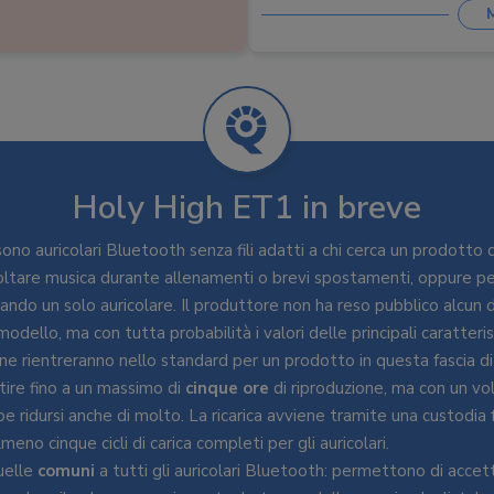
Custodia
:
5 cicli ricarica
Holy High ET1 in breve
ono auricolari Bluetooth senza fili adatti a chi cerca un prodotto 
ltare musica durante allenamenti o brevi spostamenti, oppure pe
zzando un solo auricolare. Il produttore non ha reso pubblico alcun
odello, ma con tutta probabilità i valori delle principali caratteri
one rientreranno nello standard per un prodotto in questa fascia di
ire fino a un massimo di
cinque ore
di riproduzione, ma con un v
 ridursi anche di molto. La ricarica avviene tramite una custodia f
eno cinque cicli di carica completi per gli auricolari.
uelle
comuni
a tutti gli auricolari Bluetooth: permettono di accett