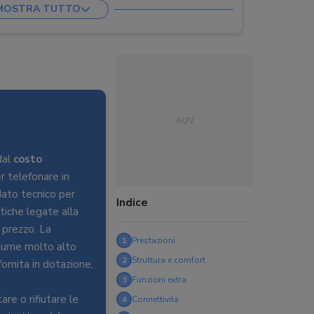
MOSTRA TUTTO
dal
costo
r telefonare in
 dato tecnico per
Indice
stiche legate alla
 prezzo. La
1
Prestazioni
olume molto alto
2
Struttura e comfort
ornita in dotazione,
3
Funzioni extra
are o rifiutare le
4
Connettività