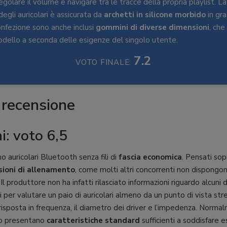
regolare il volume e navigare tra le tracce della propria playlist. L
 degli auricolari è assicurata da
archetti in silicone morbido
in gra
confezione sono anche inclusi
gommini di diverse dimensioni
, ch
dello a seconda delle esigenze del singolo utente.
7.2
VOTO FINALE:
 recensione
i: voto 6,5
o auricolari Bluetooth senza fili di
fascia economica
. Pensati so
sioni di allenamento
, come molti altri concorrenti non dispongo
Il produttore non ha infatti rilasciato informazioni riguardo alcuni 
 per valutare un paio di auricolari almeno da un punto di vista st
isposta in frequenza, il diametro dei driver e l’impedenza. Norma
zo presentano
caratteristiche standard
sufficienti a soddisfare 