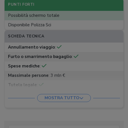
PUNTI FORTI
Possibilità schermo totale
Disponibile Polizza Sci
SCHEDA TECNICA
Annullamento viaggio
:
Furto o smarrimento bagaglio
:
Spese mediche
:
Massimale persone
:
3 mln €
Tutela legale
:
Rientro anticipato
:
MOSTRA TUTTO
Prolungamento soggiorno
:
Viaggio singolo
:
Viaggio annuale
: