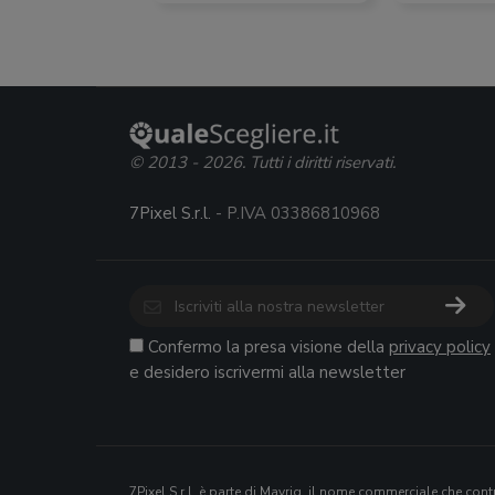
© 2013 - 2026. Tutti i diritti riservati.
7Pixel S.r.l.
- P.IVA 03386810968
Confermo la presa visione della
privacy policy
e desidero iscrivermi alla newsletter
7Pixel S.r.l.
è parte di
Mavriq
, il nome commerciale che contr