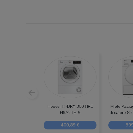
Hoover H-DRY 350 HRE
Miele Asciu
H9A2TE-S
di calore 
400,89 €
999