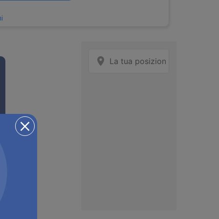
i
a
59,5 x 64,9 cm
×