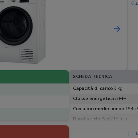
Gua
SCHEDA TECNICA
Capacità di carico
:
9 kg
Classe energetica
:
A+++
Consumo medio annuo
:
194 
Durata ciclo Eco
:
215 min
Numero programmi
:
15