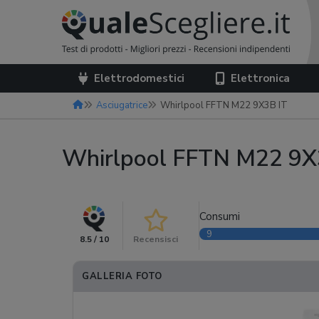
Elettrodomestici
Elettronica
Asciugatrice
Whirlpool FFTN M22 9X3B IT
Whirlpool FFTN M22 9X
Consumi
9
8.5 / 10
Recensisci
GALLERIA FOTO