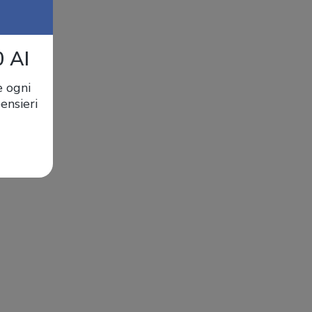
0 AI
e ogni
ensieri