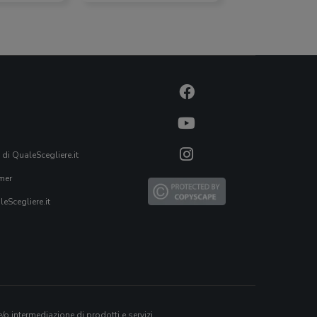
 di QualeScegliere.it
mer
eScegliere.it
o intermediazione di prodotti e servizi.