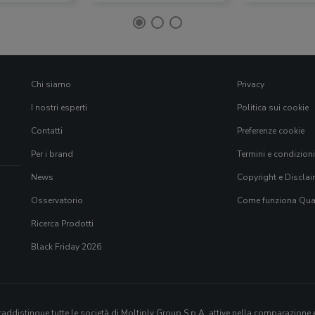
Chi siamo
Privacy
I nostri esperti
Politica sui cookie
Contatti
Preferenze cookie
Per i brand
Termini e condizioni
News
Copyright e Disclai
Osservatorio
Come funziona Qual
Ricerca Prodotti
Black Friday 2026
addistingue tutte le società di
Moltiply Group S.p.A.
attive nella comparazione e/