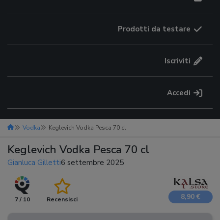
Prodotti da testare
Iscriviti
Accedi
Vodka
Keglevich Vodka Pesca 70 cl
Keglevich Vodka Pesca 70 cl
Gianluca Gilletti
6 settembre 2025
8,90 €
7 / 10
Recensisci