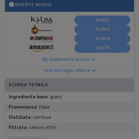
OFFERTE NUOVO
8,90 €
12,80 €
13,90 €
19,47 €
Andamento prezzo
Vedi dettaglio offerte
SCHEDA TECNICA
Ingrediente base
:
grano
Provenienza
:
Italia
Distillata
:
continua
Filtrata
:
carboni attivi
Aromatizzata
: