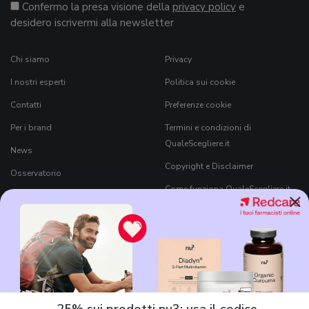
Confermo la presa visione della
privacy policy
e
desidero iscrivermi alla newsletter
Chi siamo
Privacy
I nostri esperti
Politica sui cookie
Contatti
Preferenze cookie
Per i brand
Termini e condizioni di
QualeScegliere.it
News
Copyright e Disclaimer
Osservatorio
Come funziona QualeScegliere.it
×
Ricerca Prodotti
Black Friday 2026