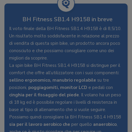
BH Fitness SB1.4 H9158 in breve
Il voto finale della BH Fitness SB1.4 H9158 è di 8,5/10.
Un risultato molto soddisfacente in relazione al prezzo
di vendita di questa spin bike, un prodotto ancora poco
conosciuto e che possiamo consigliare come uno dei
migliori da scoprire.
La spin bike BH Fitness SB1.4 H9158 si distingue per il
comfort che offre all’utilizzatore con i suoi componenti:
sellino ergonomico, manubrio regolabile
su tre
posizioni,
poggiagomiti, monitor LCD
e pedali con
cinghia per il fissaggio del piede
. Il volano ha un peso
di 18 kg ed è possibile regolare i livelli di resistenza in
base al tipo di allenamento che si vuole seguire.
Possiamo quindi consigliare la BH Fitness SB1.4 H9158
sia per il lavoro aerobico che
per quello
anaerobico
,
anche se è giusto ricordare che per seguire un