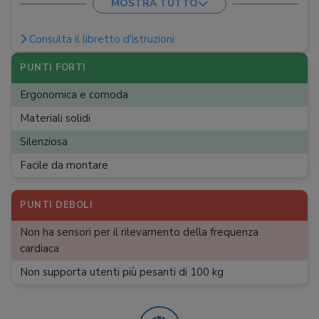
MOSTRA TUTTO
Rilevazione battito cardiaco
:
No
Consulta il libretto d'istruzioni
Dimensioni
:
104 x 49 x 117 cm
Peso
:
39 kg
PUNTI FORTI
Ergonomica e comoda
Materiali solidi
Silenziosa
Facile da montare
PUNTI DEBOLI
Non ha sensori per il rilevamento della frequenza
cardiaca
Non supporta utenti più pesanti di 100 kg