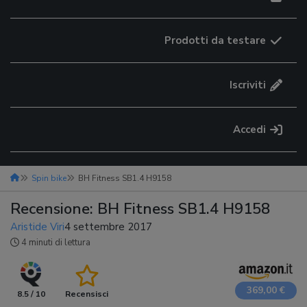
Prodotti da testare
Iscriviti
Accedi
Spin bike
BH Fitness SB1.4 H9158
Recensione: BH Fitness SB1.4 H9158
Aristide Viri
4 settembre 2017
4 minuti di lettura
369,00 €
8.5 / 10
Recensisci