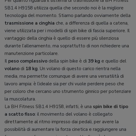
Per quanto riguarda il sistema di trasmissione la BH Fitness
SB1.4 H9158 utilizza quella che secondo noi è la migliore
tecnologia del momento. Stiamo parlando ovviamente della
trasmissione a cinghia
che, a differenza di quella a catena,
viene utilizzata per i modelli di spin bike di fascia superiore. Il
vantaggio della cinghia è quello di essere più silenziosa
durante l’allenamento, ma soprattutto di non richiedere una
manutenzione particolare.
Il
peso complessivo
della spin bike è di
39 kg
e quello del
volano
di
18 kg
. Un volano di questo carico rientra nella
media, ma permette comunque di avere una versatilità di
lavoro ampia: è l’ideale sia per chi vuole perdere peso che
per coloro che cercano uno strumento ginnico per potenziare
la muscolatura.
La BH Fitness SB1.4 H9158, infatti, è una
spin bike di tipo
a scatto fisso
: il movimento del volano è collegato
direttamente al ritmo impresso dai pedali, per avere la
possibilità di aumentare la forza cinetica e raggiungere una