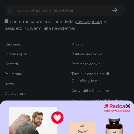
Confermo la presa visione della
privacy policy
e
desidero iscrivermi alla newsletter
Chi siamo
Privacy
I nostri esperti
Politica sui cookie
Contatti
Preferenze cookie
Per i brand
Termini e condizioni di
QualeScegliere.it
News
Copyright e Disclaimer
Osservatorio
Come funziona QualeScegliere.it
×
Ricerca Prodotti
Black Friday 2026