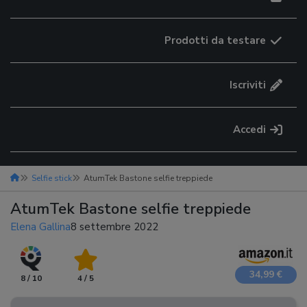
Prodotti da testare
Iscriviti
Accedi
Selfie stick
AtumTek Bastone selfie treppiede
AtumTek Bastone selfie treppiede
Elena Gallina
8 settembre 2022
34,99 €
8 / 10
4 / 5