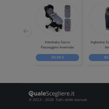
Interbaby Sacco
Inglesina S
Passeggino Invernale
te
39,06 €
65
© 2013 - 2026. Tutti i diritti riservati.