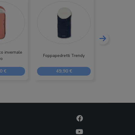
o invernale
Foppapedretti Trendy
Nuvita Juni
yo
0 €
49,90 €
126,00