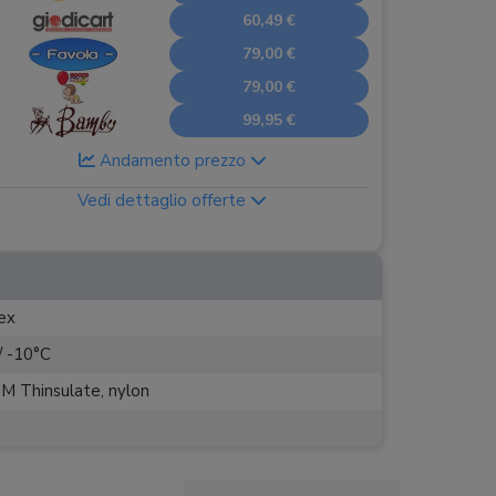
60,49 €
79,00 €
79,00 €
99,95 €
Andamento prezzo
Vedi dettaglio offerte
ex
/ -10°C
M Thinsulate, nylon