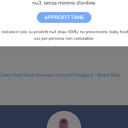
nu3, senza minimo d’ordine.
APPROFITTANE
Cybex GOLD Coprigambe Snogga Autumn Golg di Cybex
 redcare.it solo su prodotti nu3 (max 300€), no prescrizione, baby food 
uso per persona, non cumulabile.
Cybex Gold Sacco Invernale Footmuff Snøgga 2 - Beach Blue