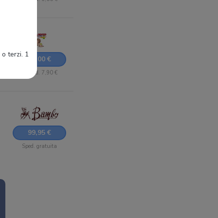
o terzi. 1
79,00 €
+ Sped. 7,90 €
99,95 €
Sped. gratuita