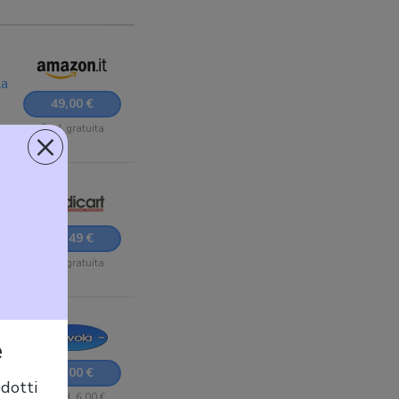
la
49,00 €
×
Sped. gratuita
60,49 €
Sped. gratuita
e
79,00 €
dotti
+ Sped. 6,00 €