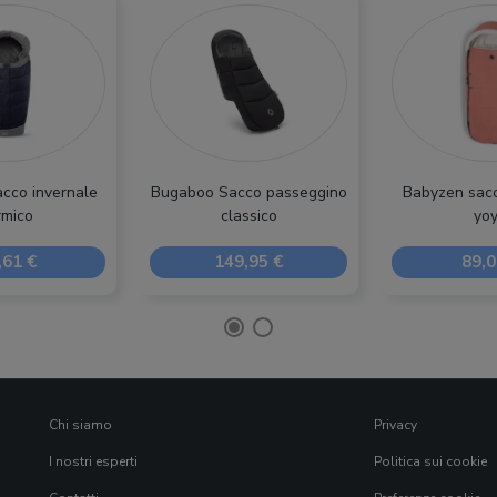
acco invernale
Bugaboo Sacco passeggino
Babyzen sacc
rmico
classico
yo
,61 €
149,95 €
89,0
Chi siamo
Privacy
I nostri esperti
Politica sui cookie