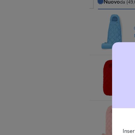
Nuovo
da (49,
Inser