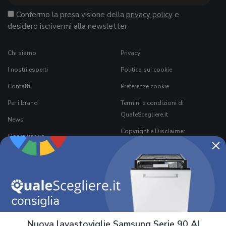
Confermo la presa visione della
privacy policy
e
desidero iscrivermi alla newsletter
Chi siamo
Privacy
I nostri esperti
Politica sui cookie
Contatti
Preferenze cookie
Per i brand
Termini e condizioni di
QualeScegliere.it
News
Copyright e Disclaimer
Osservatorio
×
Come funziona QualeScegliere.it
Ricerca Prodotti
Black Friday 2026
Nuova lavastoviglie Samsung Serie 90 AI