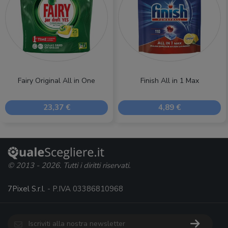
Fairy Original All in One
Finish All in 1 Max
23,37 €
4,89 €
© 2013 - 2026. Tutti i diritti riservati.
7Pixel S.r.l.
- P.IVA 03386810968