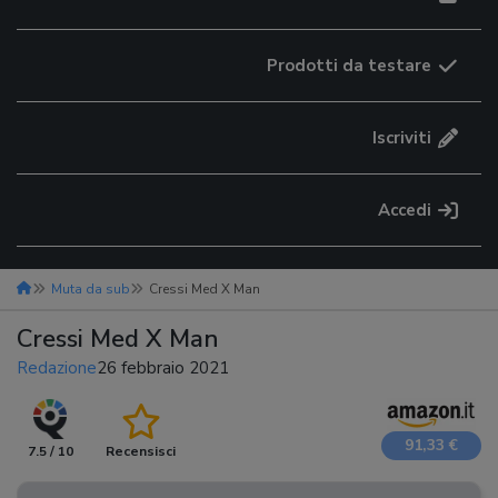
Prodotti da testare
Iscriviti
Accedi
Muta da sub
Cressi Med X Man
Cressi Med X Man
Redazione
26 febbraio 2021
91,33 €
7.5 / 10
Recensisci