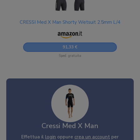
CRESSI Med X Man Shorty Wetsuit 2.5mm L/4
91,33 €
Sped. gratuita
Cressi Med X Man
Effettua il
login
oppure
crea un account
per