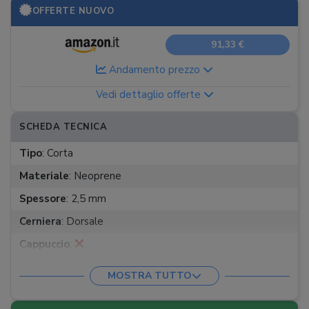
OFFERTE NUOVO
91,33 €
Andamento prezzo
Vedi dettaglio offerte
SCHEDA TECNICA
Tipo
:
Corta
Materiale
:
Neoprene
Spessore
:
2,5 mm
Cerniera
:
Dorsale
Cappuccio
:
Chiusura velcro al collo
:
MOSTRA TUTTO