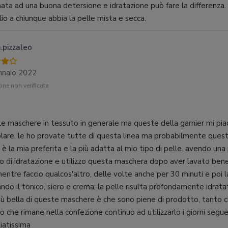
ata ad una buona detersione e idratazione può fare la differenza.
lio a chiunque abbia la pelle mista e secca.
.pizzaleo
nnaio 2022
ne non verificata
le maschere in tessuto in generale ma queste della garnier mi pi
olare. le ho provate tutte di questa linea ma probabilmente ques
è la mia preferita e la più adatta al mio tipo di pelle. avendo una
o di idratazione e utilizzo questa maschera dopo aver lavato bene il
entre faccio qualcos'altro, delle volte anche per 30 minuti e poi l
ando il tonico, siero e crema; la pelle risulta profondamente idrata
iù bella di queste maschere è che sono piene di prodotto, tanto c
o che rimane nella confezione continuo ad utilizzarlo i giorni segue
liatissima