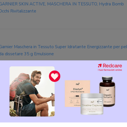
GARNIER SKIN ACTIVE, MASCHERA IN TESSUTO, Hydra Bomb
Occhi Rivitalizzante
Garnier Maschera in Tessuto Super Idratante Energizzante per pel
da dissetare 35 g Emulsione
Skin Naturals detergenza Garnier SkinActive Hydra Bomb
i utenti Garnier SkinActive Hyd