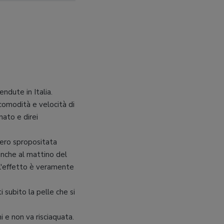
ndute in Italia.
comodità e velocità di
nato e direi
vvero spropositata
o anche al mattino del
l'effetto è veramente
 subito la pelle che si
 e non va risciaquata.