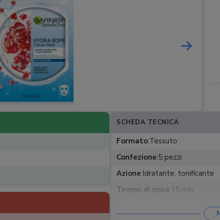
SCHEDA TECNICA
Formato
:
Tessuto
Confezione
:
5 pezzi
Azione
:
Idratante, tonificante
Tempo di posa
:
15 min
Frequenza di applicazione
:
1-