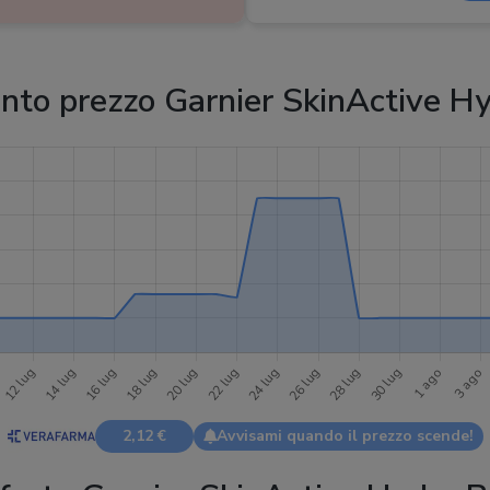
Ingredienti
Estratto di ha
naturali
:
Xanthan, Tè ve
Ingredienti nocivi
:
PEG, Parabe
to prezzo Garnier SkinActive H
2,12 €
Avvisami quando il prezzo scende!