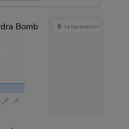
mamelis, Estratto di melograno, Gomma di
rde, Camomilla
ni,
ydra Bomb