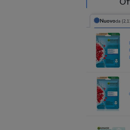
Of
Nuovo
da (2,1