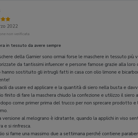
6
rzo 2022
ne non verificata
ra in tessuto da avere sempre
chere della Garnier sono ormai forse le maschere in tessuto più ve
rizzate da tantissimi infuencer e persone famose grazie alla loro 
o hanno sostituito gli intrugli fatti in casa con olio limone e bicarbo
ente!
acili da usare ed applicare e la quantità di siero nella busta e da
 io finito di fare la maschera chiudo la confezione e utilizzo il sier
 dopo come primer prima del trucco per non sprecare prodotto e 
imo.
 versione al melograno è idratante, quando la applichi in viso senti
a e si rinfresca.
lio si farne una massimo due a settimana perché contiene parabeni