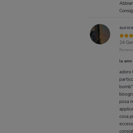
Abbian
Consig
aurora
24 Ge
Recensio
la amo
adoro 
partic
bomb" 
bisogn
posa m
applic
cosa p
eccess
consig