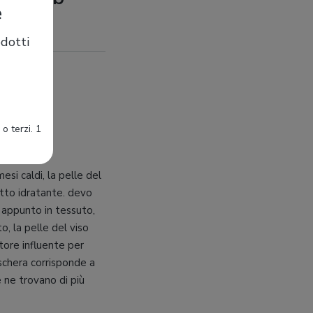
e
dotti
o terzi. 1
si caldi, la pelle del
tto idratante. devo
 appunto in tessuto,
o, la pelle del viso
ttore influente per
schera corrisponde a
e ne trovano di più