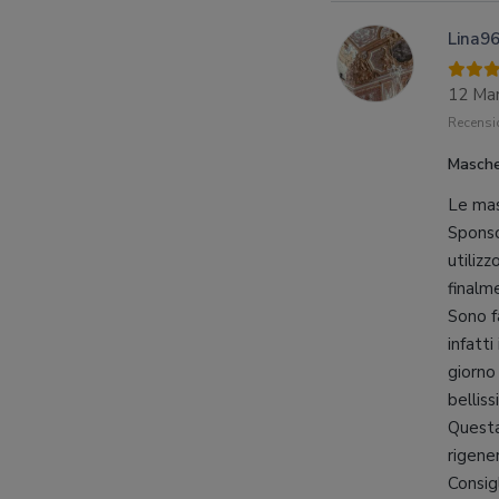
Lina9
12 Ma
Recensio
Masche
Le mas
Sponso
utilizz
finalm
Sono f
infatti
giorno
belliss
Questa
rigener
Consig