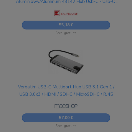
Aluminiowy/Aluminum 49142 Hub Usb-C - Usb-C/
3Xusb-A 3.0/Hdmi/Eternet/Sd/Microsd
Aluminiowy/Aluminum 49142
55,18 €
Sped. gratuita
Verbatim USB-C Multiport Hub USB 3.1 Gen 1 /
USB 3.0x3 / HDMI / SDHC / MicroSDHC / RJ45
57,00 €
Sped. gratuita