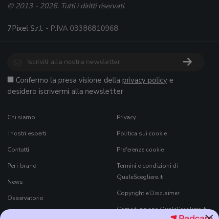
© 2013 - 2026. Tutti i diritti riservati.
7Pixel S.r.l.
- P.IVA 03386810968
Confermo la presa visione della
privacy policy
e
desidero iscrivermi alla newsletter
Chi siamo
Privacy
I nostri esperti
Politica sui cookie
Contatti
Preferenze cookie
Per i brand
Termini e condizioni di
QualeScegliere.it
News
Copyright e Disclaimer
Osservatorio
Come funziona QualeScegliere.it
×
Ricerca Prodotti