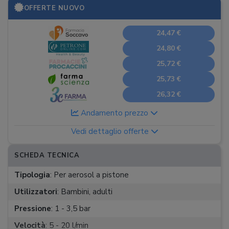
OFFERTE NUOVO
24,47 €
24,80 €
25,72 €
25,73 €
26,32 €
Andamento prezzo
Vedi dettaglio offerte
SCHEDA TECNICA
Tipologia
:
Per aerosol a pistone
Utilizzatori
:
Bambini, adulti
Pressione
:
1 - 3,5 bar
Velocità
:
5 - 20 l/min