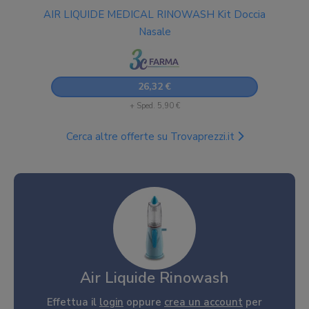
AIR LIQUIDE MEDICAL RINOWASH Kit Doccia
Nasale
26,32 €
+ Sped. 5,90 €
Cerca altre offerte su Trovaprezzi.it
Air Liquide Rinowash
Effettua il
login
oppure
crea un account
per