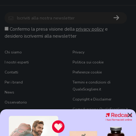
Confermo la presa visione della
privacy policy
e
desidero iscrivermi alla newsletter
Chi siamo
Privacy
I nostri esperti
Politica sui cookie
Contatti
Preferenze cookie
Per i brand
Termini e condizioni di
QualeScegliere.it
News
Copyright e Disclaimer
Osservatorio
Come funziona QualeScegliere.it
×
Ricerca Prodotti
Black Friday 2026