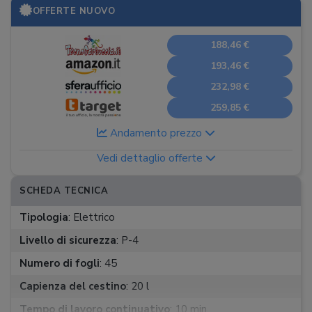
OFFERTE NUOVO
188,46 €
193,46 €
232,98 €
259,85 €
Andamento prezzo
Vedi dettaglio offerte
SCHEDA TECNICA
Tipologia
:
Elettrico
Livello di sicurezza
:
P-4
Numero di fogli
:
45
Capienza del cestino
:
20 l
Tempo di lavoro continuativo
:
10 min