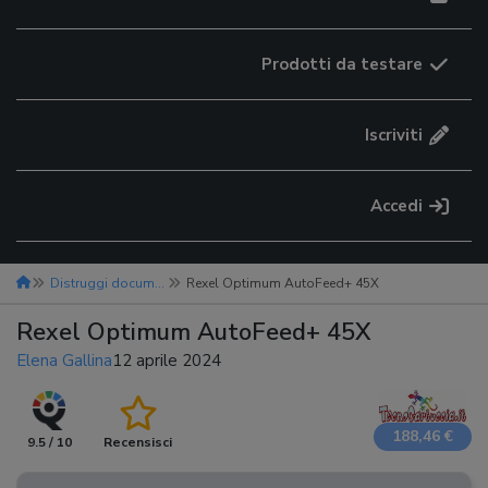
Prodotti da testare
Iscriviti
Accedi
Distruggi documenti
Rexel Optimum AutoFeed+ 45X
Rexel Optimum AutoFeed+ 45X
Elena Gallina
12 aprile 2024
188,46 €
9.5 / 10
Recensisci