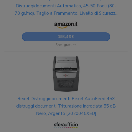
Distruggidocumenti Automatico, 45-50 Fogli (80-
70 gr/mq), Taglio a Frammento, Livello di Sicurezza
P-4, per la Casa e per l'Ufficio, Capacità 20 Litri,
2020045XEU
193,46 €
Sped. gratuita
Rexel Distruggidocumenti Rexel AutoFeed 45X
distruggi documenti Triturazione incrociata 55 dB
Nero, Argento [2020045XEU]