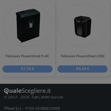
Fellowes Powershred H-6C
Fellowes Powershred LX50
57,76 €
59,49 €
© 2013 - 2026. Tutti i diritti riservati.
7Pixel S.r.l.
- P.IVA 03386810968