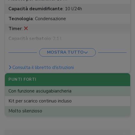
Capacità deumidificante
:
10 l/24h
Tecnologia
:
Condensazione
Timer
:
Capacità serbatoio
:
2,1 l
Potenza
:
250 W
MOSTRA TUTTO
Rumorosità minima
:
36 dB
Consulta il libretto d'istruzioni
Rumorosità massima
:
36 dB
Temperatura di esercizio
:
2°C - 30°C °C
PUNTI FORTI
Dimensioni (L x A x P)
:
33,4 x 50,8 x 22 cm
Con funzione asciugabiancheria
Peso
:
10 kg
Kit per scarico continuo incluso
Molto silenzioso