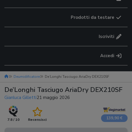
Prodotti da testare
Iscriviti
Accedi
Deumidificatore
De’Longhi Tasciugo AriaDry DEX210SF
De’Longhi Tasciugo AriaDry DEX210SF
Gianluca Gilletti
21 maggio 2026
139,90 €
7.8 / 10
Recensisci