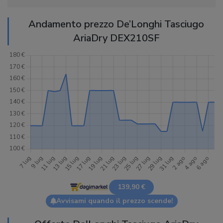
Andamento prezzo De’Longhi Tasciugo
AriaDry DEX210SF
139,90 €
Avvisami quando il prezzo scende!