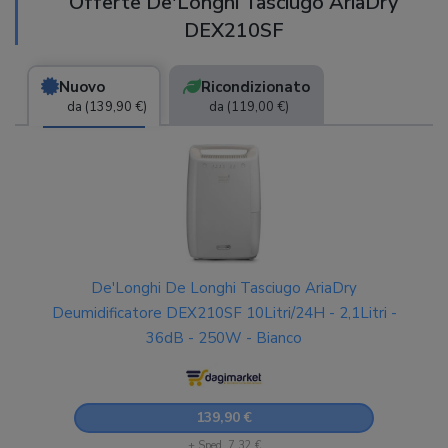
Offerte De'Longhi Tasciugo AriaDry
DEX210SF
Nuovo
Ricondizionato
da (139,90 €)
da (119,00 €)
De'Longhi De Longhi Tasciugo AriaDry
Deumidificatore DEX210SF 10Litri/24H - 2,1Litri -
36dB - 250W - Bianco
139,90 €
+ Sped. 7,32 €