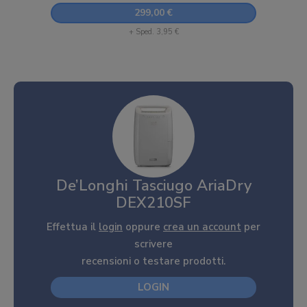
299,00 €
+ Sped. 3,95 €
De’Longhi Tasciugo AriaDry
DEX210SF
Effettua il
login
oppure
crea un account
per
scrivere
recensioni o testare prodotti.
LOGIN