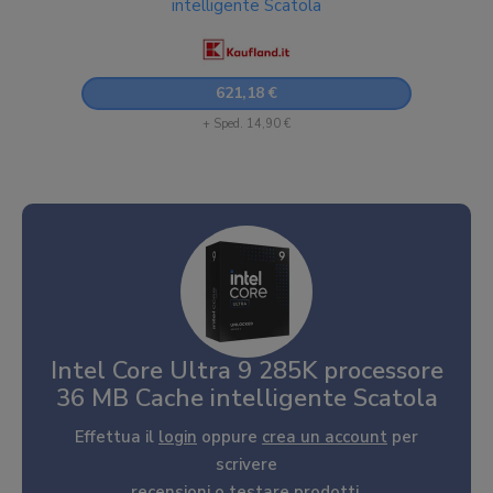
intelligente Scatola
621,18 €
+ Sped. 14,90 €
Intel Core Ultra 9 285K processore
36 MB Cache intelligente Scatola
Effettua il
login
oppure
crea un account
per
scrivere
recensioni o testare prodotti.