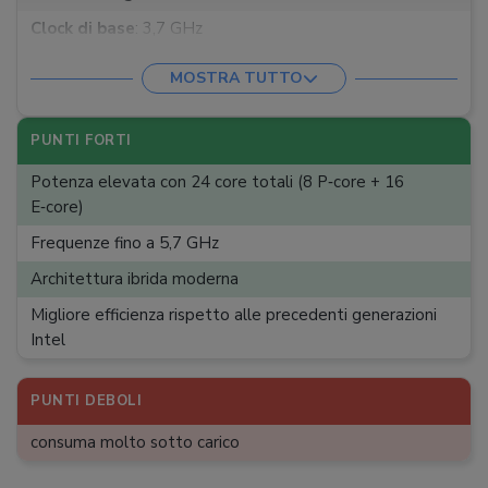
Clock di base
:
3,7 GHz
Clock massimo
:
5,7 GHz
MOSTRA TUTTO
Memoria massima
:
256 GB
TDP
:
125 W
PUNTI FORTI
Dissipatore incluso
:
Potenza elevata con 24 core totali (8 P‑core + 16
E‑core)
Frequenze fino a 5,7 GHz
Architettura ibrida moderna
Migliore efficienza rispetto alle precedenti generazioni
Intel
PUNTI DEBOLI
consuma molto sotto carico