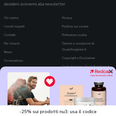
desidero iscrivermi alla newsletter
Chi siamo
Privacy
I nostri esperti
Politica sui cookie
Contatti
Preferenze cookie
Per i brand
Termini e condizioni di
QualeScegliere.it
News
Copyright e Disclaimer
Osservatorio
Come funziona QualeScegliere.it
×
Ricerca Prodotti
Black Friday 2026
-25% sui prodotti nu3: usa il codice