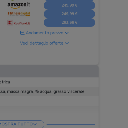
249,99 €
249,99 €
283,68 €
Andamento prezzo
Vedi dettaglio offerte
trica
sa, massa magra, % acqua, grasso viscerale
MOSTRA TUTTO