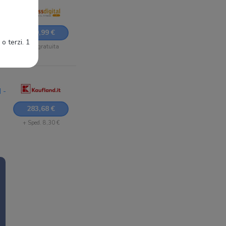
249,99 €
o terzi. 1
Sped. gratuita
 -
283,68 €
+ Sped. 8,30 €