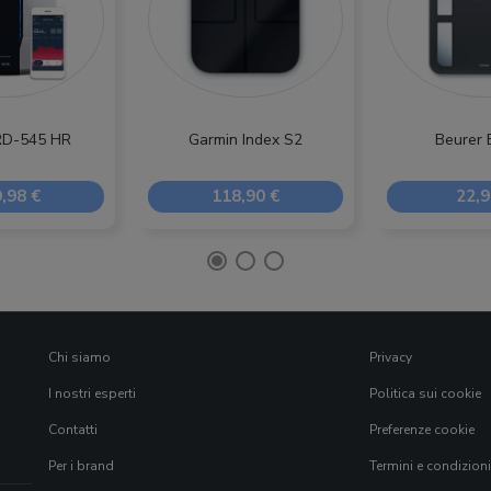
RD-545 HR
Garmin Index S2
Beurer 
,98 €
118,90 €
22,9
Chi siamo
Privacy
I nostri esperti
Politica sui cookie
Contatti
Preferenze cookie
Per i brand
Termini e condizioni