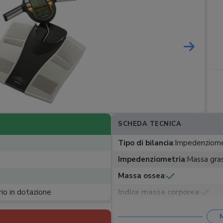
SCHEDA TECNICA
Tipo di bilancia
:
Impedenziome
Impedenziometria
:
Massa gras
Massa ossea
:
rio in dotazione
Indice massa corporea
:
Metabolismo basale
: