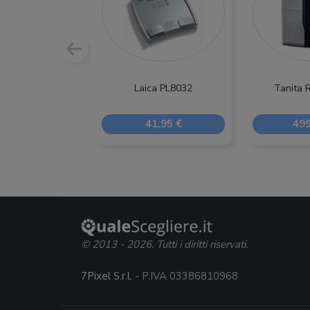
Laica PL8032
Tanita 
41,95 €
499
© 2013 - 2026. Tutti i diritti riservati.
7Pixel S.r.l.
- P.IVA 03386810968