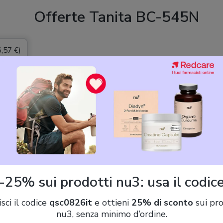
Offerte Tanita BC-545N
,57 €)
TANITA Bilancia pesapersona elettronica con Analisi Massa
Corporea TANITA InnerScan BC545N 8 elettrodi
TANITA BC-545N Scala Segmentale della Composizione Corpore
-25% sui prodotti nu3: usa il codic
Letture sullo Schermo per Parte del Corpo, 10 Misurazioni, Argen
isci il codice
qsc0826it
e ottieni
25% di sconto
sui pro
nu3, senza minimo d’ordine.