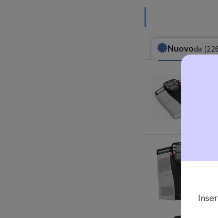
Nuovo
da (226
Inser