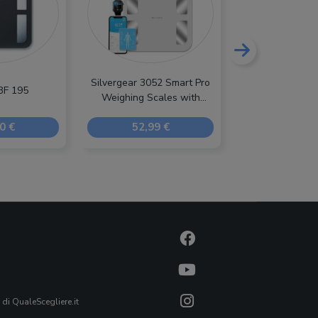
Silvergear 3052 Smart Pro
BF 195
Rowenta B
Weighing Scales with
Handle
0 €
52,99 €
19,99
 di QualeScegliere.it