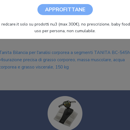
APPROFITTANE
Tanita Bilancia Tanita BC-545N
 redcare.it solo su prodotti nu3 (max 300€), no prescrizione, baby food 
uso per persona, non cumulabile.
Tanita Bilancia per l'analisi corporea a segmenti TANITA BC-545N
Misurazione precisa di grasso corporeo, massa muscolare, acqua
corporea e grasso viscerale, 150 kg