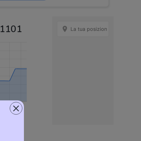
-1101
×