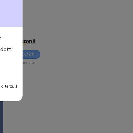
e
dotti
2.005,72 €
Sped. gratuita
o terzi. 1