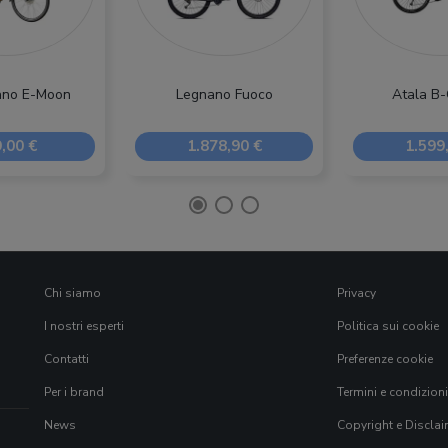
iano E-Moon
Legnano Fuoco
Atala B
,00 €
1.878,90 €
1.599
Chi siamo
Privacy
I nostri esperti
Politica sui cookie
Contatti
Preferenze cookie
Per i brand
Termini e condizioni
News
Copyright e Disclai