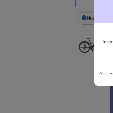
Nuovo
da (2.0
Inser
Valido su