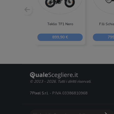
Teklio TF1 Nero
F.lli Sch
899,90 €
799
© 2013 - 2026. Tutti i diritti riservati.
7Pixel S.r.l.
- P.IVA 03386810968