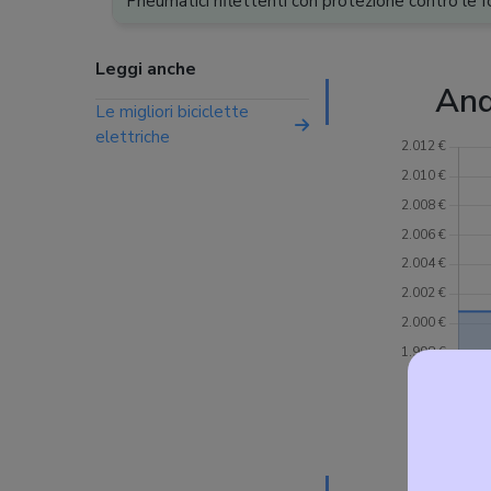
Pneumatici riflettenti con protezione contro le f
Leggi anche
And
Le migliori biciclette
elettriche