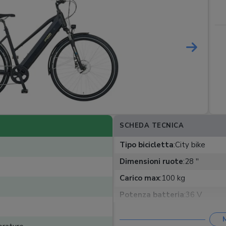
SCHEDA TECNICA
Tipo bicicletta
:
City bike
Dimensioni ruote
:
28 ''
Carico max
:
100 kg
Potenza batteria
:
36 V
Tipo batteria
:
Litio