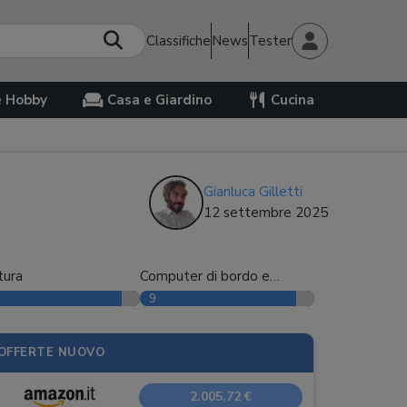
Classifiche
News
Tester
e Hobby
Casa e Giardino
Cucina
Gianluca Gilletti
12 settembre 2025
tura
Computer di bordo e
accessori
9
OFFERTE NUOVO
2.005,72 €