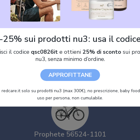
Offerte Prophete 56524-1101
05,72 €)
-25% sui prodotti nu3: usa il codic
isci il codice
qsc0826it
e ottieni
25% di sconto
sui pro
Prophete esploratori, E-Bike Donna, Nero Opaco, Normale
nu3, senza minimo d’ordine.
APPROFITTANE
 redcare.it solo su prodotti nu3 (max 300€), no prescrizione, baby food 
uso per persona, non cumulabile.
Prophete 56524-1101