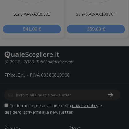
Sony XAV-AX8050D
Sony XAV-AX1005KIT
541,00 €
359,00 €
© 2013 - 2026. Tutti i diritti riservati.
7Pixel S.r.l.
- P.IVA 03386810968
Confermo la presa visione della
privacy policy
e
desidero iscrivermi alla newsletter
Chi siamo
Privacy