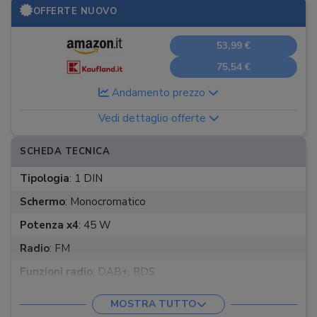
OFFERTE NUOVO
53,99 €
75,54 €
Andamento prezzo
Vedi dettaglio offerte
SCHEDA TECNICA
Tipologia
:
1 DIN
Schermo
:
Monocromatico
Potenza x4
:
45 W
Radio
:
FM
Funzioni radio
:
DAB+, RDS
Formati audio
:
Mp3, WMA
MOSTRA TUTTO