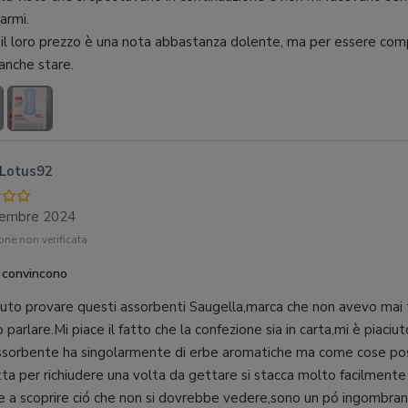
armi.
il loro prezzo è una nota abbastanza dolente, ma per essere co
 anche stare.
Lotus92
cembre 2024
ne non verificata
 convincono
uto provare questi assorbenti Saugella,marca che non avevo mai
 parlare.Mi piace il fatto che la confezione sia in carta,mi è piaci
ssorbente ha singolarmente di erbe aromatiche ma come cose pos
tta per richiudere una volta da gettare si stacca molto facilment
e a scoprire ció che non si dovrebbe vedere,sono un pó ingombranti