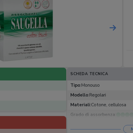
SCHEDA TECNICA
Tipo
:
Monouso
Modello
:
Regolari
Materiali
:
Cotone, cellulosa
Grado di assorbenza
:
Ali
: