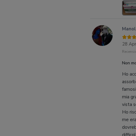
Manol
28 Apr
Recensio
Non mo
Ho acq
assorb
famosi
mia gr
vista 
Ho ris
me era
dovreb
diffic