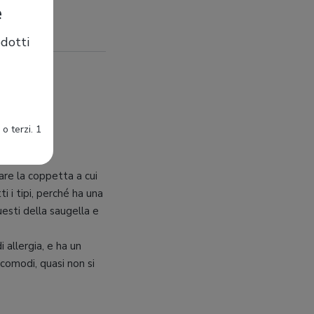
e
dotti
o terzi. 1
are la coppetta a cui
ti i tipi, perché ha una
esti della saugella e
 allergia, e ha un
comodi, quasi non si