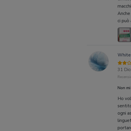
macchi
Anche 
ci può
White
31 Di
Recensio
Non mi
Ho vol
sentito
ogni a
lingue
portar