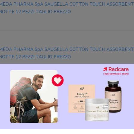
MEDA PHARMA SpA SAUGELLA COTTON TOUCH ASSORBENT
NOTTE 12 PEZZI TAGLIO PREZZO
MEDA PHARMA SpA SAUGELLA COTTON TOUCH ASSORBENT
NOTTE 12 PEZZI TAGLIO PREZZO
Saugella Assorbenti Interni Normali - 10 gr
i utenti Saugella Cotton touch