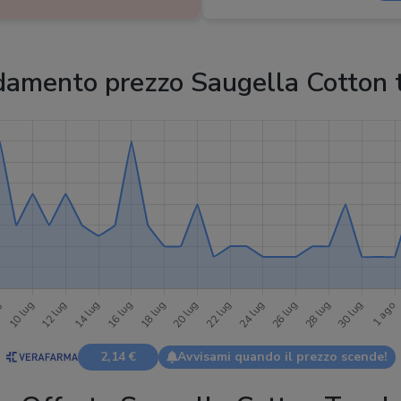
Profumazione
:
amento prezzo Saugella Cotton 
2,14 €
Avvisami quando il prezzo scende!