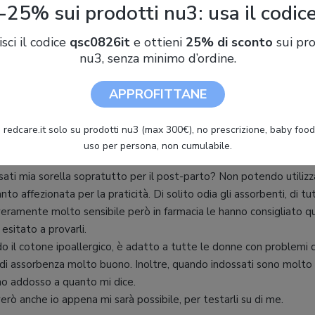
-25% sui prodotti nu3: usa il codic
edio 3,6
-
Scrivi la tua recensione
isci il codice
qsc0826it
e ottieni
25% di sconto
sui pro
nu3, senza minimo d’ordine.
258
APPROFITTANE
tobre 2025
ne non verificata
 redcare.it solo su prodotti nu3 (max 300€), no prescrizione, baby food 
uso per persona, non cumulabile.
o
usati mia sorella sopratutto per il post-parto? Non potendo utilizz
anto affezionata per la praticità. Di solito odia gli assorbenti, di tut
veramente molto sensibile però in farmacia le hanno consigliato qu
esitato a provarli.
o il cotone ipoallergico, è adatto a tutte le donne con problemi di
o di assorbenza molto buono. Inoltre, quando indossati sono molto 
o addosso a quanto mi dice.
verò anche io appena mi sarà possibile, per testarli su di me.