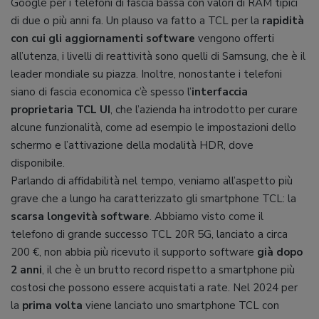
Google per i telefoni di fascia bassa con valori di RAM tipici
di due o più anni fa. Un plauso va fatto a TCL per la
rapidità
con cui gli aggiornamenti software
vengono offerti
all’utenza, i livelli di reattività sono quelli di Samsung, che è il
leader mondiale su piazza. Inoltre, nonostante i telefoni
siano di fascia economica c’è spesso l’
interfaccia
proprietaria TCL UI
, che l’azienda ha introdotto per curare
alcune funzionalità, come ad esempio le impostazioni dello
schermo e l’attivazione della modalità HDR, dove
disponibile.
Parlando di affidabilità nel tempo, veniamo all’aspetto più
grave che a lungo ha caratterizzato gli smartphone TCL: la
scarsa
longevità software
. Abbiamo visto come il
telefono di grande successo TCL 20R 5G, lanciato a circa
200 €, non abbia più ricevuto il supporto software
già dopo
2 anni
, il che è un brutto record rispetto a smartphone più
costosi che possono essere acquistati a rate. Nel 2024 per
la
prima volta
viene lanciato uno smartphone TCL con