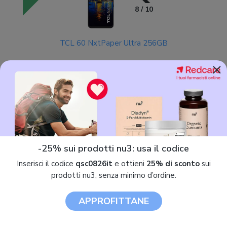
8 / 10
TCL 60 NxtPaper Ultra 256GB
×
399,90 €
QUALITÀ
PREZZO
7.7 / 10
-25% sui prodotti nu3: usa il codice
Inserisci il codice
qsc0826it
e ottieni
25% di sconto
sui
TCL 60 SE NxtPaper 256GB
prodotti nu3, senza minimo d’ordine.
118,90 €
APPROFITTANE