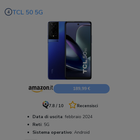
TCL 50 5G
189,99 €
7.8 / 10
Recensisci
Data di uscita
:
febbraio 2024
Reti
:
5G
Sistema operativo
:
Android