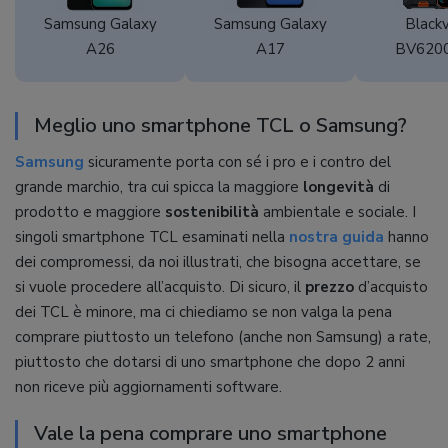
Samsung Galaxy
Samsung Galaxy
Black
A26
A17
BV6200
24GB /
Meglio uno smartphone TCL o Samsung?
Samsung
sicuramente porta con sé i pro e i contro del
grande marchio, tra cui spicca la maggiore
longevità
di
prodotto e maggiore
sostenibilità
ambientale e sociale. I
singoli smartphone TCL esaminati nella
nostra guida
hanno
dei compromessi, da noi illustrati, che bisogna accettare, se
si vuole procedere all’acquisto. Di sicuro, il
prezzo
d’acquisto
dei TCL è minore, ma ci chiediamo se non valga la pena
comprare piuttosto un telefono (anche non Samsung) a rate,
piuttosto che dotarsi di uno smartphone che dopo 2 anni
non riceve più aggiornamenti software.
Vale la pena comprare uno smartphone