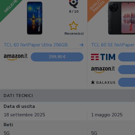
QUALITÀ
MIGLIORE
PREZZO
8 / 10
Recensisci
TCL 60 NxtPaper Ultra 256GB
TCL 60 SE NxtPape
399,90 €
DATI TECNICI
Data di uscita
18 settembre 2025
1 maggio 2025
Reti
5G
5G