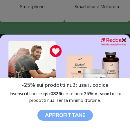
Smartphone
Smartphone Motorola
×
© 2013 - 2026. Tutti i diritti riservati.
7Pixel S.r.l.
- P.IVA 03386810968
-25% sui prodotti nu3: usa il codice
Confermo la presa visione della
privacy policy
e
Inserisci il codice
qsc0826it
e ottieni
25% di sconto
sui
desidero iscrivermi alla newsletter
prodotti nu3, senza minimo d’ordine.
APPROFITTANE
Chi siamo
Privacy
I nostri esperti
Politica sui cookie