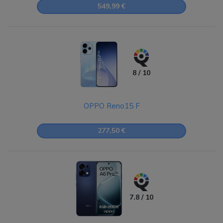
549,99 €
8 / 10
OPPO Reno15 F
277,50 €
7.8 / 10