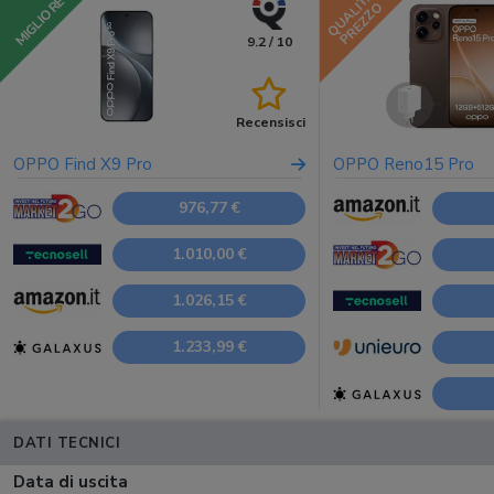
QUALITÀ
MIGLIORE
PREZZO
9.2 / 10
Recensisci
OPPO Find X9 Pro
OPPO Reno15 Pro
976,77 €
1.010,00 €
1.026,15 €
1.233,99 €
DATI TECNICI
Data di uscita