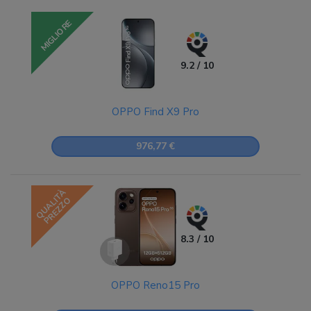
MIGLIORE
9.2 / 10
OPPO Find X9 Pro
976,77 €
QUALITÀ
PREZZO
8.3 / 10
OPPO Reno15 Pro